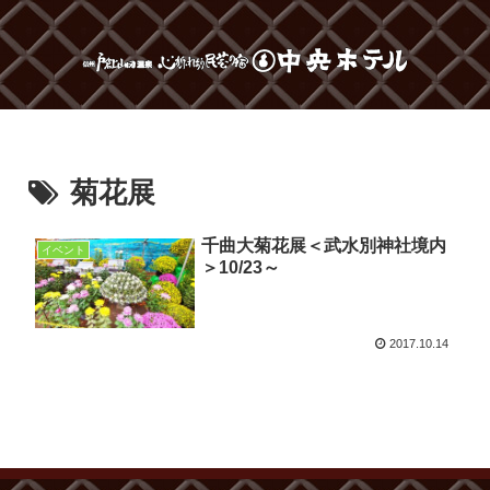
菊花展
千曲大菊花展＜武水別神社境内
イベント
＞10/23～
2017.10.14