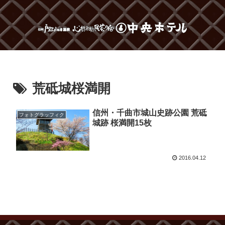
荒砥城桜満開
信州・千曲市城山史跡公園 荒砥
フォトグラッフィク
城跡 桜満開15枚
2016.04.12