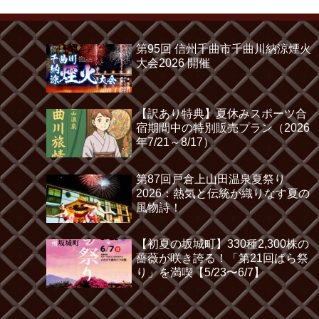
第95回 信州千曲市千曲川納涼煙火
大会2026 開催
【訳あり特典】夏休みスポーツ合
宿期間中の特別販売プラン（2026
年7/21～8/17）
第87回戸倉上山田温泉夏祭り
2026：熱気と伝統が織りなす夏の
風物詩！
【初夏の坂城町】330種2,300株の
薔薇が咲き誇る！「第21回ばら祭
り」を満喫【5/23〜6/7】