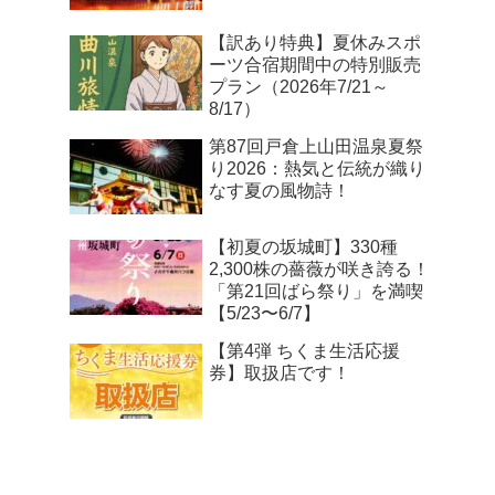
【訳あり特典】夏休みスポ
ーツ合宿期間中の特別販売
プラン（2026年7/21～
8/17）
第87回戸倉上山田温泉夏祭
り2026：熱気と伝統が織り
なす夏の風物詩！
【初夏の坂城町】330種
2,300株の薔薇が咲き誇る！
「第21回ばら祭り」を満喫
【5/23〜6/7】
【第4弾 ちくま生活応援
券】取扱店です！