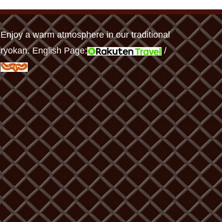
Enjoy a warm atmosphere in our traditional
ryokan. English Page:
/