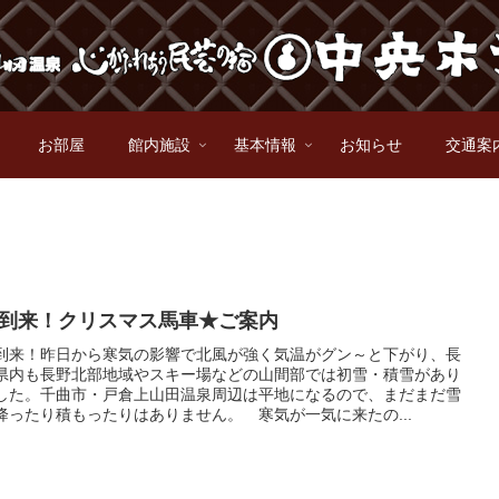
お部屋
館内施設
基本情報
お知らせ
交通案
到来！クリスマス馬車★ご案内
到来！昨日から寒気の影響で北風が強く気温がグン～と下がり、長
県内も長野北部地域やスキー場などの山間部では初雪・積雪があり
した。千曲市・戸倉上山田温泉周辺は平地になるので、まだまだ雪
降ったり積もったりはありません。 寒気が一気に来たの...