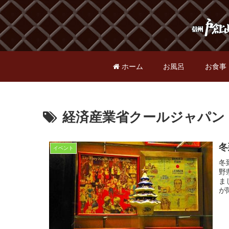
ホーム
お風呂
お食事
経済産業省クールジャパン
冬
イベント
冬
野
ま
が