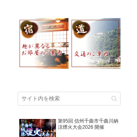
第95回 信州千曲市千曲川納
涼煙火大会2026 開催