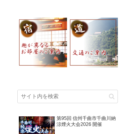
第95回 信州千曲市千曲川納
涼煙火大会2026 開催