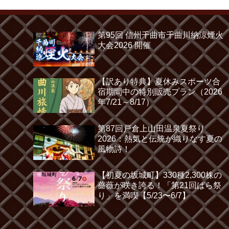
第95回 信州千曲市千曲川納涼煙火
大会2026 開催
【訳あり特典】夏休みスポーツ合
宿期間中の特別販売プラン（2026
年7/21～8/17）
第87回戸倉上山田温泉夏祭り
2026：熱気と伝統が織りなす夏の
風物詩！
【初夏の坂城町】330種2,300株の
薔薇が咲き誇る！「第21回ばら祭
り」を満喫【5/23〜6/7】