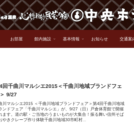
お部屋
館内施設
基本情報
お知らせ
交通案
4回千曲川マルシエ2015＜千曲川地域ブランドフェ
＞ 9/27
曲川マルシエ2015 ＜千曲川地域ブランドフェア＞第4回千曲川地域
ランドフェア「千曲川マルシエ」が、9/27（日）戸倉体育館で開催
れます。道の駅・ご当地のうまいものが大集合！振る舞い信州そば
おやきクレープ作り体験千曲川地域30市町村...