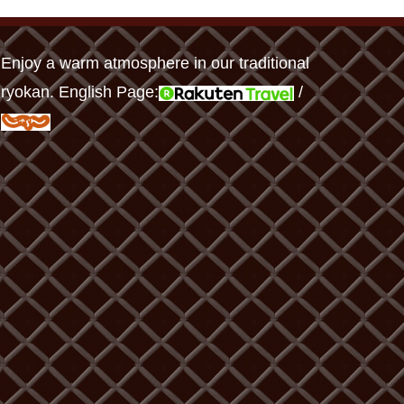
Enjoy a warm atmosphere in our traditional
ryokan. English Page:
/