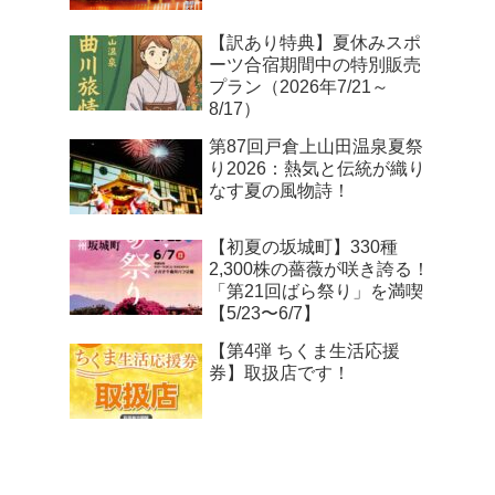
【訳あり特典】夏休みスポ
ーツ合宿期間中の特別販売
プラン（2026年7/21～
8/17）
第87回戸倉上山田温泉夏祭
り2026：熱気と伝統が織り
なす夏の風物詩！
【初夏の坂城町】330種
2,300株の薔薇が咲き誇る！
「第21回ばら祭り」を満喫
【5/23〜6/7】
【第4弾 ちくま生活応援
券】取扱店です！