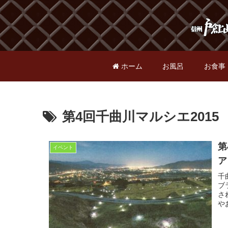
ホーム
お風呂
お食事
第4回千曲川マルシエ2015
第
イベント
ア
千
ブ
さ
や