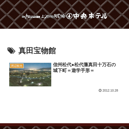
真田宝物館
信州松代●松代藩真田十万石の
周辺観光
城下町＝遊学手形＝
2012.10.28