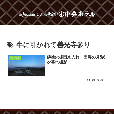
牛に引かれて善光寺参り
姨捨の棚田水入れ 田毎の月5/8
イベント
夕暮れ撮影
2017.05.08