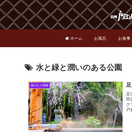
ホーム
お風呂
お食事
水と緑と潤いのある公園
足
湯けむり情報
足
田
ク
戸