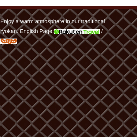
Enjoy a warm atmosphere in our traditional
ryokan. English Page:
/