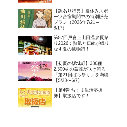
【訳あり特典】夏休みスポ
ーツ合宿期間中の特別販売
プラン（2026年7/21～
8/17）
第87回戸倉上山田温泉夏祭
り2026：熱気と伝統が織り
なす夏の風物詩！
【初夏の坂城町】330種
2,300株の薔薇が咲き誇る！
「第21回ばら祭り」を満喫
【5/23〜6/7】
【第4弾 ちくま生活応援
券】取扱店です！