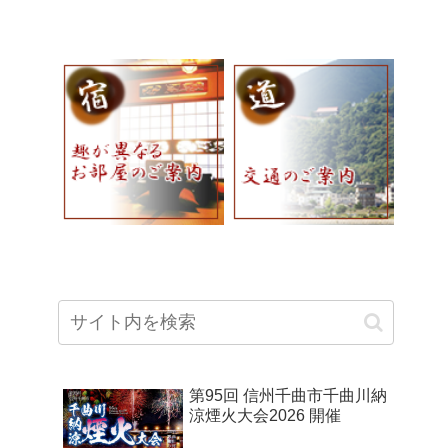
第95回 信州千曲市千曲川納
涼煙火大会2026 開催