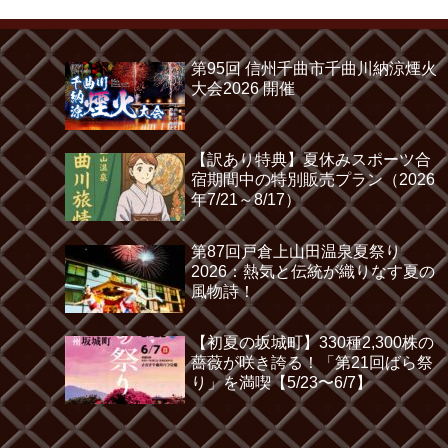
第95回 信州千曲市千曲川納涼煙火
大会2026 開催
【訳あり特典】夏休みスポーツ合
宿期間中の特別販売プラン（2026
年7/21～8/17）
第87回戸倉上山田温泉夏祭り
2026：熱気と伝統が織りなす夏の
風物詩！
【初夏の坂城町】330種2,300株の
薔薇が咲き誇る！「第21回ばら祭
り」を満喫【5/23〜6/7】