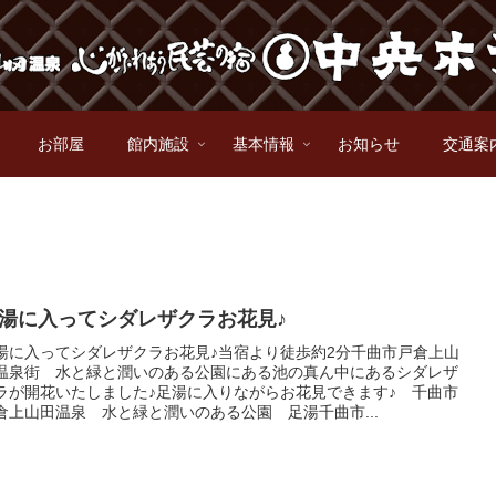
お部屋
館内施設
基本情報
お知らせ
交通案
湯に入ってシダレザクラお花見♪
湯に入ってシダレザクラお花見♪当宿より徒歩約2分千曲市戸倉上山
温泉街 水と緑と潤いのある公園にある池の真ん中にあるシダレザ
ラが開花いたしました♪足湯に入りながらお花見できます♪ 千曲市
倉上山田温泉 水と緑と潤いのある公園 足湯千曲市...