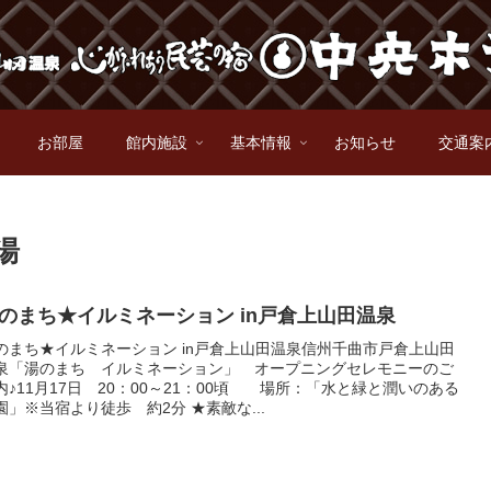
お部屋
館内施設
基本情報
お知らせ
交通案
湯
のまち★イルミネーション in戸倉上山田温泉
のまち★イルミネーション in戸倉上山田温泉信州千曲市戸倉上山田
泉「湯のまち イルミネーション」 オープニングセレモニーのご
内♪11月17日 20：00～21：00頃 場所：「水と緑と潤いのある
園」※当宿より徒歩 約2分 ★素敵な...