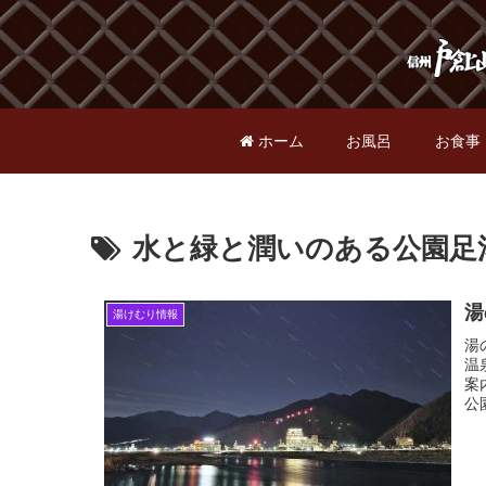
ホーム
お風呂
お食事
水と緑と潤いのある公園足
湯
湯けむり情報
湯
温
案
公