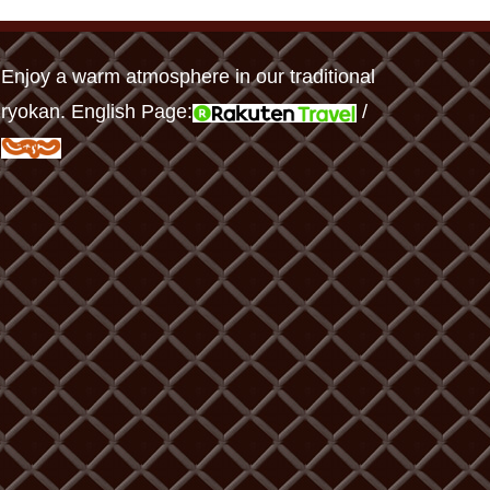
Enjoy a warm atmosphere in our traditional
ryokan. English Page:
/