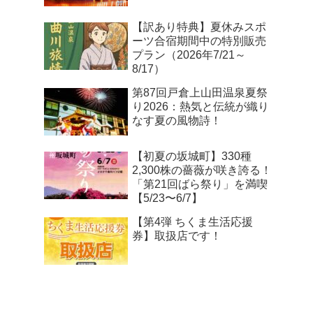
【訳あり特典】夏休みスポ
ーツ合宿期間中の特別販売
プラン（2026年7/21～
8/17）
第87回戸倉上山田温泉夏祭
り2026：熱気と伝統が織り
なす夏の風物詩！
【初夏の坂城町】330種
2,300株の薔薇が咲き誇る！
「第21回ばら祭り」を満喫
【5/23〜6/7】
【第4弾 ちくま生活応援
券】取扱店です！