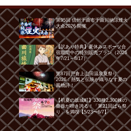
第95回 信州千曲市千曲川納涼煙火
大会2026 開催
【訳あり特典】夏休みスポーツ合
宿期間中の特別販売プラン（2026
年7/21～8/17）
第87回戸倉上山田温泉夏祭り
2026：熱気と伝統が織りなす夏の
風物詩！
【初夏の坂城町】330種2,300株の
薔薇が咲き誇る！「第21回ばら祭
り」を満喫【5/23〜6/7】