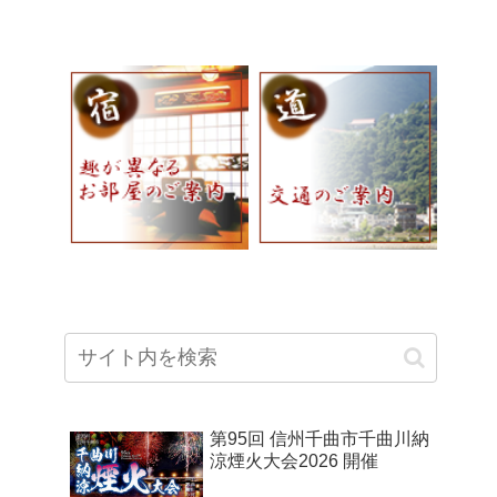
第95回 信州千曲市千曲川納
涼煙火大会2026 開催