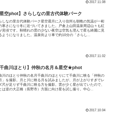
2017.11.08
星空phot】さらしなの里古代体験パーク
らしなの里古代体験パーク星空霜月に入り信州も朝晩の気温が一桁
の寒さになり冬に近づいてきました。戸倉上山田温泉周辺山々も紅
が見頃です。秋晴れの雲の少ない夜空は空気も澄んで星も綺麗に見
るようになりました。温泉街より車で約10分の「さらし...
2017.11.02
千曲川ほとり】仲秋の名月＆星空★phot
曲川のほとり仲秋の名月千曲川のほとりにて千曲川に映る「仲秋の
月」を撮影。月と川に映る月を試みましたが、月が上がりすぎでレ
ズ尺が足りず千曲川に映る方を撮影。雲が少く星が出ていたので、
とは逆の大正橋（長野市）方面に向け星を試し撮り。中心...
2017.10.04