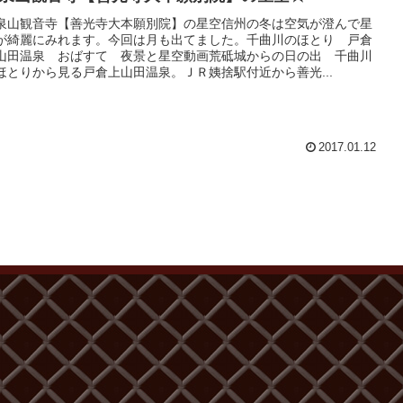
泉山観音寺【善光寺大本願別院】の星空信州の冬は空気が澄んで星
が綺麗にみれます。今回は月も出てました。千曲川のほとり 戸倉
山田温泉 おばすて 夜景と星空動画荒砥城からの日の出 千曲川
ほとりから見る戸倉上山田温泉。ＪＲ姨捨駅付近から善光...
2017.01.12