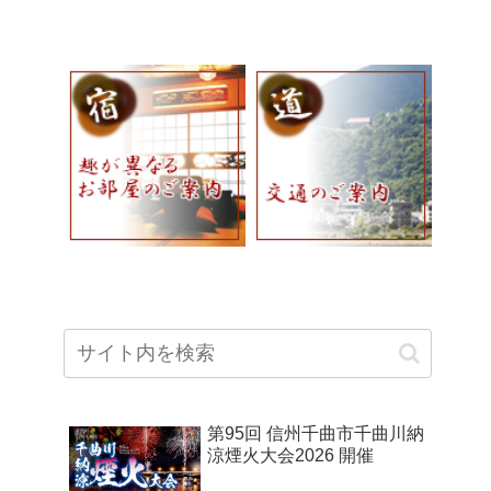
第95回 信州千曲市千曲川納
涼煙火大会2026 開催