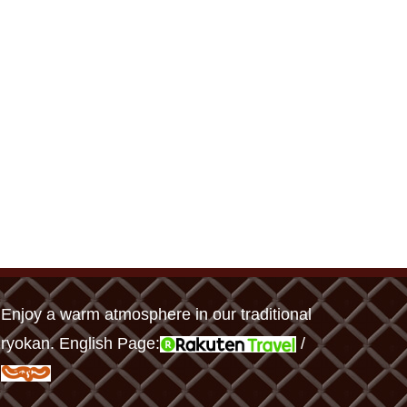
Enjoy a warm atmosphere in our traditional
ryokan. English Page:
/