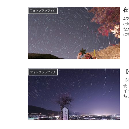
夜
フォトグラッフィク
4
の
な
に
【
フォトグラッフィク
【
会
イ
ち