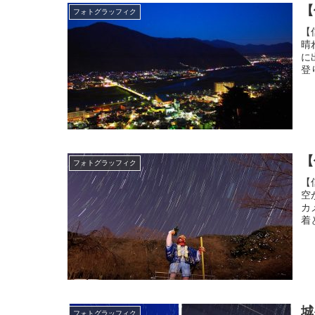
【
フォトグラッフィク
【
晴
に
登
【
フォトグラッフィク
【
空
カ
着
城
フォトグラッフィク