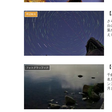
【
周辺観光
さ
台
葉
え
【
フォトグラッフィク
千
名
ン
月