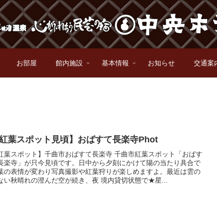
お部屋
館内施設
基本情報
お知らせ
交通案
紅葉スポット見頃】おばすて長楽寺Phot
紅葉スポット】千曲市おばすて長楽寺 千曲市紅葉スポット「おばす
長楽寺」が只今見頃です。日中から夕刻にかけて陽の当たり具合で
葉の表情が変わり写真撮影や紅葉狩りが楽しめますよ。最近は雲の
ない秋晴れの澄んだ空が続き、夜 境内貸切状態で★星...