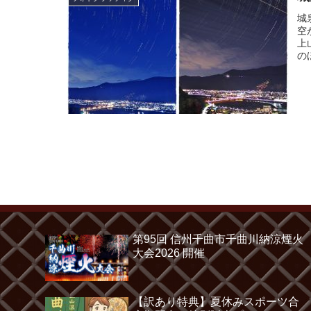
城
空
上
の
第95回 信州千曲市千曲川納涼煙火
大会2026 開催
【訳あり特典】夏休みスポーツ合