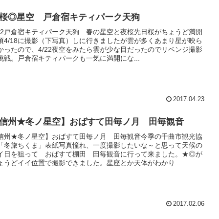
桜◎星空 戸倉宿キティパーク天狗
/22戸倉宿キティパーク天狗 春の星空と夜桜先日桜がちょうど満開
頃4/18に撮影（下写真）しに行きましたが雲が多くあまり星が映ら
かったので、4/22夜空をみたら雲が少な目だったのでリベンジ撮影
挑戦。戸倉宿キティパークも一気に満開にな...
2017.04.23
信州★冬ノ星空】おばすて田毎ノ月 田毎観音
信州★冬ノ星空】おばすて田毎ノ月 田毎観音今季の千曲市観光協
「冬旅ちくま」表紙写真憧れ、一度撮影したいな～と思って天候の
イ日を狙って おばすて棚田 田毎観音に行って来ました。★◎が
ょうどイイ位置で撮影できました。星座とか天体がわかり...
2017.02.06