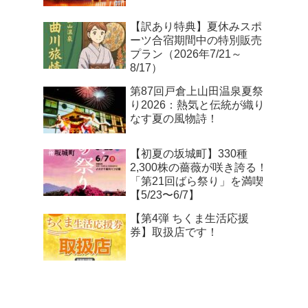
【訳あり特典】夏休みスポ
ーツ合宿期間中の特別販売
プラン（2026年7/21～
8/17）
第87回戸倉上山田温泉夏祭
り2026：熱気と伝統が織り
なす夏の風物詩！
【初夏の坂城町】330種
2,300株の薔薇が咲き誇る！
「第21回ばら祭り」を満喫
【5/23〜6/7】
【第4弾 ちくま生活応援
券】取扱店です！