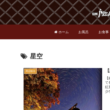
ホーム
お風呂
お食事
星空
【
周辺観光
【
て
紅
少