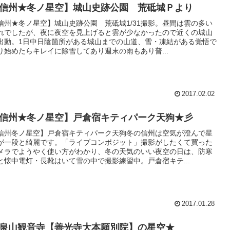
信州★冬ノ星空】城山史跡公園 荒砥城Ｐより
信州★冬ノ星空】城山史跡公園 荒砥城1/31撮影。昼間は雲の多い
れでしたが、夜に夜空を見上げると雲が少なかったので近くの城山
出動。1日中日陰箇所がある城山までの山道、雪・凍結がある覚悟で
り始めたらキレイに除雪してあり週末の雨もあり普...
2017.02.02
信州★冬ノ星空】戸倉宿キティパーク天狗★彡
信州冬ノ星空】戸倉宿キティパーク天狗冬の信州は空気が澄んで星
が一段と綺麗です。「ライブコンポジット」撮影がしたくて買った
メラでようやく使い方がわかり、冬の天気のいい夜空の日は、防寒
と懐中電灯・長靴はいて雪の中で撮影練習中。戸倉宿キテ...
2017.01.28
泉山観音寺【善光寺大本願別院】の星空★