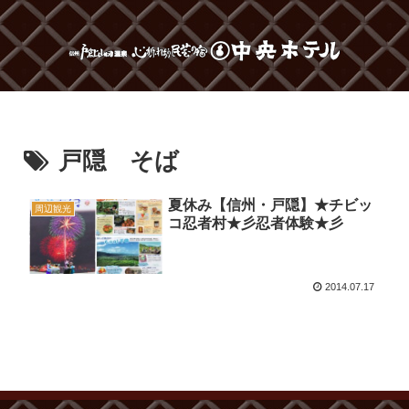
戸隠 そば
夏休み【信州・戸隠】★チビッ
周辺観光
コ忍者村★彡忍者体験★彡
2014.07.17