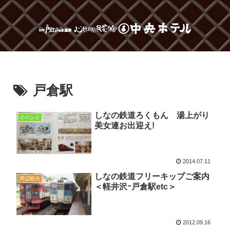
戸倉駅
しなの鉄道ろくもん 湯上がり
イベント
美女連お出迎え!
2014.07.11
しなの鉄道フリーキップご案内
周辺観光
＜軽井沢ｰ戸倉駅etc＞
2012.09.16