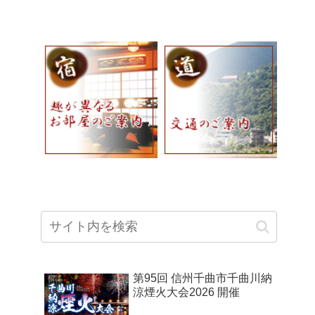
第95回 信州千曲市千曲川納
涼煙火大会2026 開催