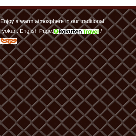
Enjoy a warm atmosphere in our traditional
ryokan. English Page:
/