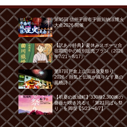
第95回 信州千曲市千曲川納涼煙火
大会2026 開催
【訳あり特典】夏休みスポーツ合
宿期間中の特別販売プラン（2026
年7/21～8/17）
第87回戸倉上山田温泉夏祭り
2026：熱気と伝統が織りなす夏の
風物詩！
【初夏の坂城町】330種2,300株の
薔薇が咲き誇る！「第21回ばら祭
り」を満喫【5/23〜6/7】