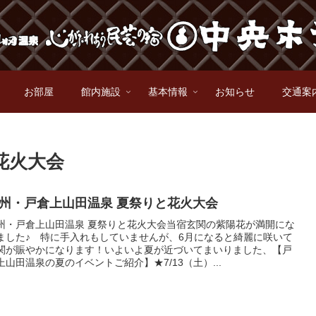
お部屋
館内施設
基本情報
お知らせ
交通案
花火大会
州・戸倉上山田温泉 夏祭りと花火大会
州・戸倉上山田温泉 夏祭りと花火大会当宿玄関の紫陽花が満開にな
ました♪ 特に手入れもしていませんが、6月になると綺麗に咲いて
関が賑やかになります！いよいよ夏が近づいてまいりました、【戸
上山田温泉の夏のイベントご紹介】★7/13（土）...