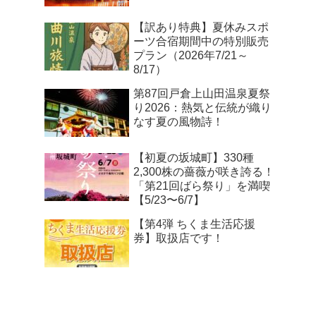
【訳あり特典】夏休みスポ
ーツ合宿期間中の特別販売
プラン（2026年7/21～
8/17）
第87回戸倉上山田温泉夏祭
り2026：熱気と伝統が織り
なす夏の風物詩！
【初夏の坂城町】330種
2,300株の薔薇が咲き誇る！
「第21回ばら祭り」を満喫
【5/23〜6/7】
【第4弾 ちくま生活応援
券】取扱店です！