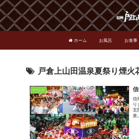
ホーム
お風呂
お食事
戸倉上山田温泉夏祭り煙火
信
イベント
信
り
玄
倉