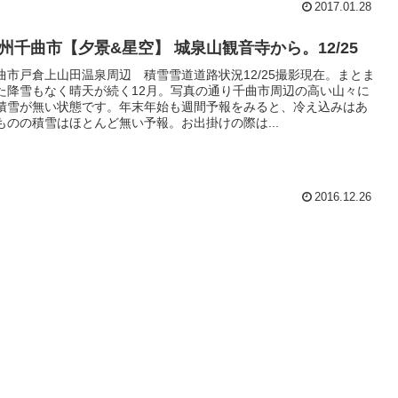
2017.01.28
州千曲市【夕景&星空】 城泉山観音寺から。12/25
曲市戸倉上山田温泉周辺 積雪雪道道路状況12/25撮影現在。まとま
た降雪もなく晴天が続く12月。写真の通り千曲市周辺の高い山々に
積雪が無い状態です。年末年始も週間予報をみると、冷え込みはあ
ものの積雪はほとんど無い予報。お出掛けの際は...
2016.12.26