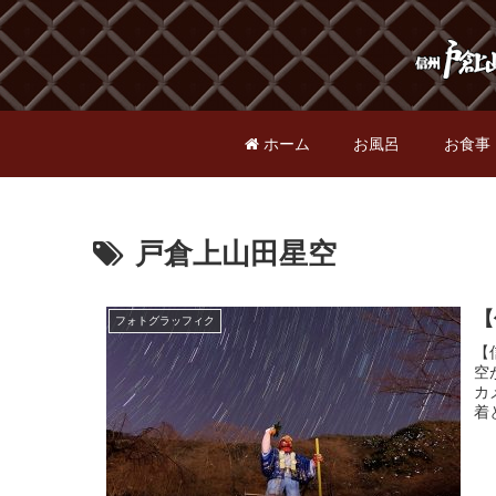
ホーム
お風呂
お食事
戸倉上山田星空
【
フォトグラッフィク
【
空
カ
着