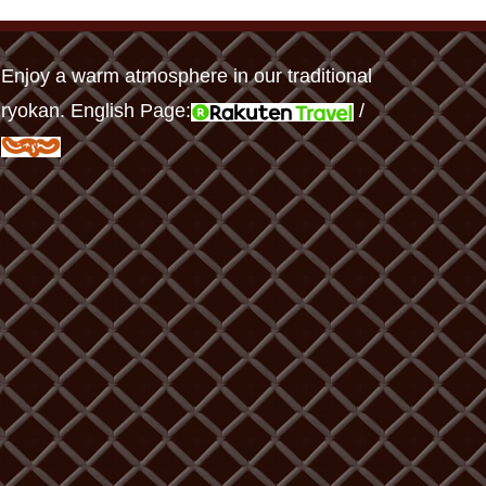
Enjoy a warm atmosphere in our traditional
ryokan. English Page:
/