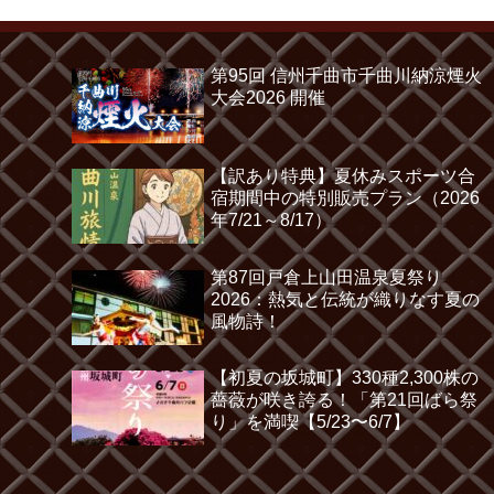
第95回 信州千曲市千曲川納涼煙火
大会2026 開催
【訳あり特典】夏休みスポーツ合
宿期間中の特別販売プラン（2026
年7/21～8/17）
第87回戸倉上山田温泉夏祭り
2026：熱気と伝統が織りなす夏の
風物詩！
【初夏の坂城町】330種2,300株の
薔薇が咲き誇る！「第21回ばら祭
り」を満喫【5/23〜6/7】