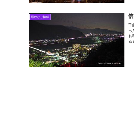
信
湯けむり情報
千
っ
も
る