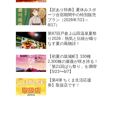
【訳あり特典】夏休みスポ
ーツ合宿期間中の特別販売
プラン（2026年7/21～
8/17）
第87回戸倉上山田温泉夏祭
り2026：熱気と伝統が織り
なす夏の風物詩！
【初夏の坂城町】330種
2,300株の薔薇が咲き誇る！
「第21回ばら祭り」を満喫
【5/23〜6/7】
【第4弾 ちくま生活応援
券】取扱店です！