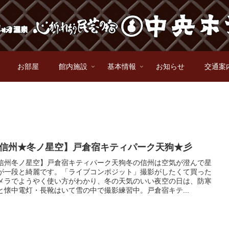
お部屋
館内施設
基本情報
お知らせ
交通案
信州★冬ノ星空】戸倉宿キティパーク天狗★彡
信州冬ノ星空】戸倉宿キティパーク天狗冬の信州は空気が澄んで星
が一段と綺麗です。「ライブコンポジット」撮影がしたくて買った
メラでようやく使い方がわかり、冬の天気のいい夜空の日は、防寒
と懐中電灯・長靴はいて雪の中で撮影練習中。戸倉宿キテ...