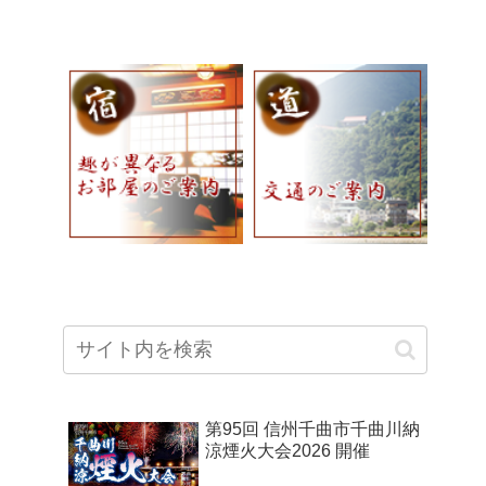
第95回 信州千曲市千曲川納
涼煙火大会2026 開催