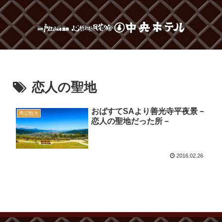
恋人の聖地
おばすてSAより善光寺平夜景－
周辺観光
恋人の聖地だった所－
2016.02.26