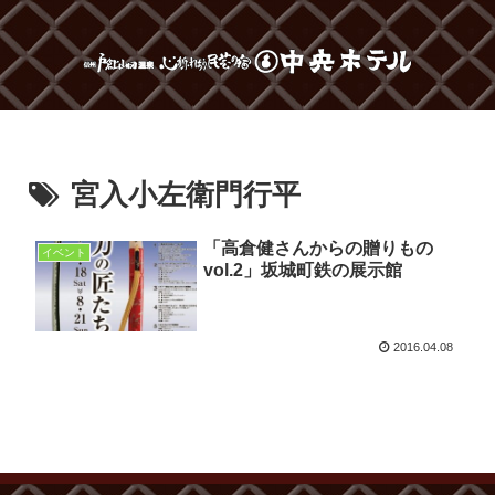
宮入小左衛門行平
「高倉健さんからの贈りもの
イベント
vol.2」坂城町鉄の展示館
2016.04.08