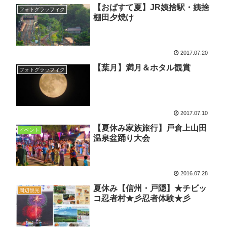
【おばすて夏】JR姨捨駅・姨捨
フォトグラッフィク
棚田夕焼け
2017.07.20
【葉月】満月＆ホタル観賞
フォトグラッフィク
2017.07.10
【夏休み家族旅行】戸倉上山田
イベント
温泉盆踊り大会
2016.07.28
夏休み【信州・戸隠】★チビッ
周辺観光
コ忍者村★彡忍者体験★彡