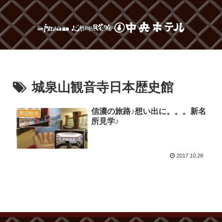
城泉山観音寺日本歴史館
信濃の旅路♪想い出に。。。新名
周辺観光
所見学♪
2017.10.28