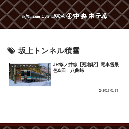
坂上トンネル積雪
JR篠ノ井線【冠着駅】電車雪景
フォトグラッフィク
色&四十八曲峠
2017.01.23