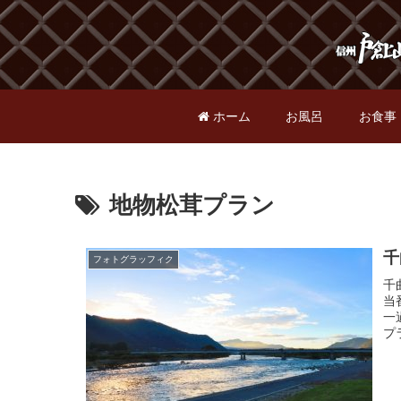
ホーム
お風呂
お食事
地物松茸プラン
千
フォトグラッフィク
千
当
一
プ