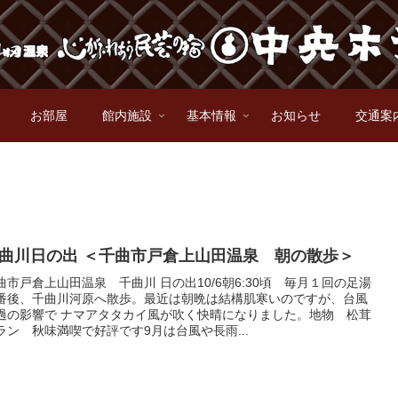
お部屋
館内施設
基本情報
お知らせ
交通案
曲川日の出 ＜千曲市戸倉上山田温泉 朝の散歩＞
曲市戸倉上山田温泉 千曲川 日の出10/6朝6:30頃 毎月１回の足湯
番後、千曲川河原へ散歩。最近は朝晩は結構肌寒いのですが、台風
過の影響で ナマアタタカイ風が吹く快晴になりました。地物 松茸
ラン 秋味満喫で好評です9月は台風や長雨...