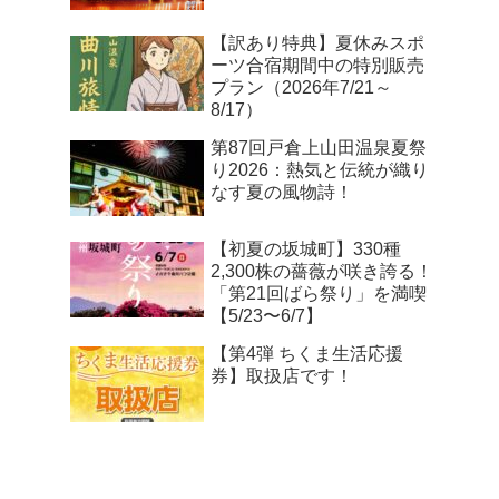
【訳あり特典】夏休みスポ
ーツ合宿期間中の特別販売
プラン（2026年7/21～
8/17）
第87回戸倉上山田温泉夏祭
り2026：熱気と伝統が織り
なす夏の風物詩！
【初夏の坂城町】330種
2,300株の薔薇が咲き誇る！
「第21回ばら祭り」を満喫
【5/23〜6/7】
【第4弾 ちくま生活応援
券】取扱店です！