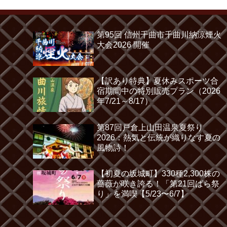
第95回 信州千曲市千曲川納涼煙火
大会2026 開催
【訳あり特典】夏休みスポーツ合
宿期間中の特別販売プラン（2026
年7/21～8/17）
第87回戸倉上山田温泉夏祭り
2026：熱気と伝統が織りなす夏の
風物詩！
【初夏の坂城町】330種2,300株の
薔薇が咲き誇る！「第21回ばら祭
り」を満喫【5/23〜6/7】