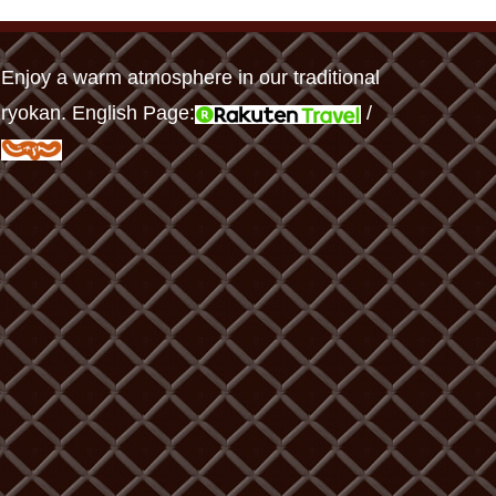
Enjoy a warm atmosphere in our traditional
ryokan. English Page:
/