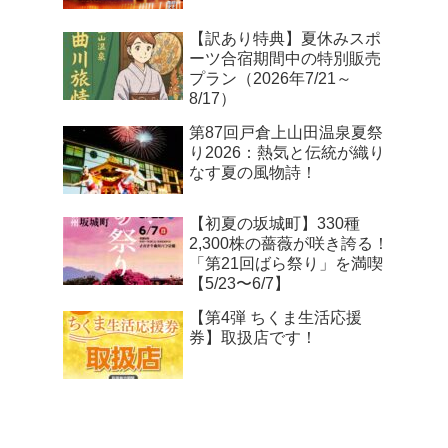
【訳あり特典】夏休みスポ
ーツ合宿期間中の特別販売
プラン（2026年7/21～
8/17）
第87回戸倉上山田温泉夏祭
り2026：熱気と伝統が織り
なす夏の風物詩！
【初夏の坂城町】330種
2,300株の薔薇が咲き誇る！
「第21回ばら祭り」を満喫
【5/23〜6/7】
【第4弾 ちくま生活応援
券】取扱店です！