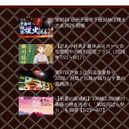
第95回 信州千曲市千曲川納涼煙火
大会2026 開催
【訳あり特典】夏休みスポーツ合
宿期間中の特別販売プラン（2026
年7/21～8/17）
第87回戸倉上山田温泉夏祭り
2026：熱気と伝統が織りなす夏の
風物詩！
【初夏の坂城町】330種2,300株の
薔薇が咲き誇る！「第21回ばら祭
り」を満喫【5/23〜6/7】