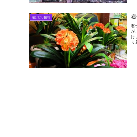
君
湯けむり情報
君
が
け
り