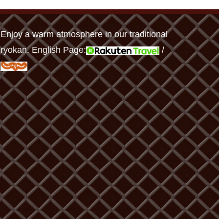
Enjoy a warm atmosphere in our traditional
ryokan. English Page:
/