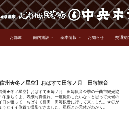
お部屋
館内施設
基本情報
お知らせ
交通案
信州★冬ノ星空】おばすて田毎ノ月 田毎観音
信州★冬ノ星空】おばすて田毎ノ月 田毎観音今季の千曲市観光協
「冬旅ちくま」表紙写真憧れ、一度撮影したいな～と思って天候の
イ日を狙って おばすて棚田 田毎観音に行って来ました。★◎が
ょうどイイ位置で撮影できました。星座とか天体がわかり...