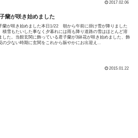
2017.02.06
子蘭が咲き始めました
子蘭が咲き始めました本日1/22 朝から午前に掛け雪が降りました
、積雪もたいした事なく夕暮れには雨も降り道路の雪はほとんど溶
ました。当館玄関に飾っている君子蘭が3鉢花が咲き始めました、飾
花の少ない時期に玄関をこれから賑やかにお出迎え...
2015.01.22