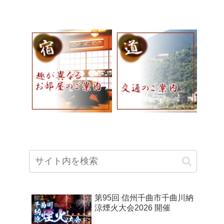
第95回 信州千曲市千曲川納
涼煙火大会2026 開催