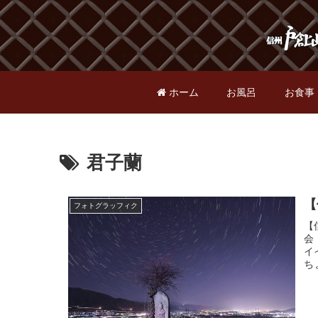
ホーム
お風呂
お食事
君子蘭
【
フォトグラッフィク
【
会
イ
ち