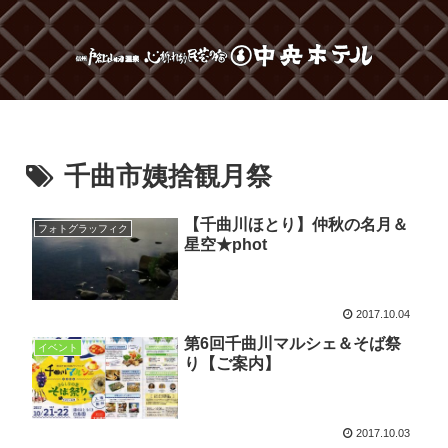
千曲市姨捨観月祭
【千曲川ほとり】仲秋の名月＆
フォトグラッフィク
星空★phot
2017.10.04
第6回千曲川マルシェ＆そば祭
イベント
り【ご案内】
2017.10.03