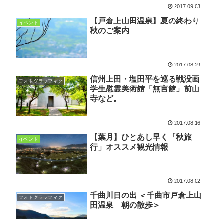
2017.09.03
【戸倉上山田温泉】夏の終わり
イベント
秋のご案内
2017.08.29
信州上田・塩田平を巡る戦没画
フォトグラッフィク
学生慰霊美術館「無言館」前山
寺など。
2017.08.16
【葉月】ひとあし早く「秋旅
イベント
行」オススメ観光情報
2017.08.02
千曲川日の出 ＜千曲市戸倉上山
フォトグラッフィク
田温泉 朝の散歩＞