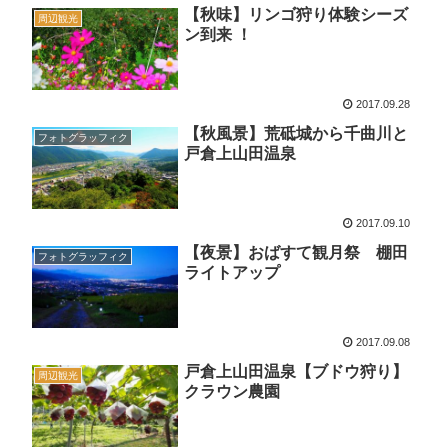
【秋味】リンゴ狩り体験シーズ
周辺観光
ン到来 ！
2017.09.28
【秋風景】荒砥城から千曲川と
フォトグラッフィク
戸倉上山田温泉
2017.09.10
【夜景】おばすて観月祭 棚田
フォトグラッフィク
ライトアップ
2017.09.08
戸倉上山田温泉【ブドウ狩り】
周辺観光
クラウン農園