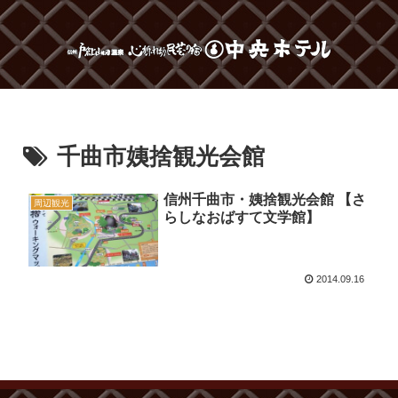
千曲市姨捨観光会館
信州千曲市・姨捨観光会館 【さ
周辺観光
らしなおばすて文学館】
2014.09.16