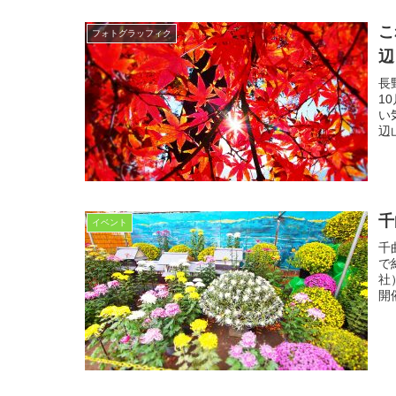
こ
フォトグラッフィク
辺
長
1
い
辺
千
イベント
千
で
社
開