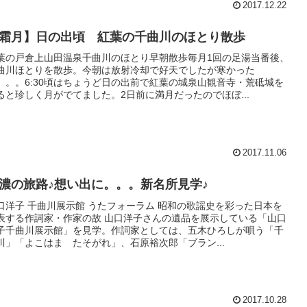
2017.12.22
霜月】日の出頃 紅葉の千曲川のほとり散歩
葉の戸倉上山田温泉千曲川のほとり早朝散歩毎月1回の足湯当番後、
曲川ほとりを散歩。今朝は放射冷却で好天でしたが寒かった
。。。6:30頃はちょうど日の出前で紅葉の城泉山観音寺・荒砥城を
ると珍しく月がでてました。2日前に満月だったのでほぼ...
2017.11.06
濃の旅路♪想い出に。。。新名所見学♪
口洋子 千曲川展示館 うたフォーラム 昭和の歌謡史を彩った日本を
表する作詞家・作家の故 山口洋子さんの遺品を展示している「山口
子千曲川展示館」を見学。作詞家としては、五木ひろしが唄う「千
川」「よこはま たそがれ」、石原裕次郎「ブラン...
2017.10.28