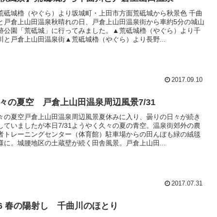
荒砥城櫓（やぐら）より坂城町・上田市方面荒砥城から秋景色 千曲
と戸倉上山田温泉秋晴れの日、戸倉上山田温泉街から車約5分の城山
跡公園「荒砥城」に行ってみました。▲荒砥城櫓（やぐら）より千
川と戸倉上山田温泉街▲荒砥城櫓（やぐら）より長野...
2017.09.10
々の夏空 戸倉上山田温泉周辺風景7/31
々の夏空戸倉上山田温泉周辺風景夏休みに入り、曇りの日々が続き
していましたが本日7/31ようやく久々の夏の青空。温泉街郊外の農
者トレーニングセンター（体育館）駐車場からの田んぼも緑の絨毯
様に。城腰地区の土蔵壁が続く田舎風景。戸倉上山田...
2017.07.31
/6 春の陽射し 千曲川のほとり