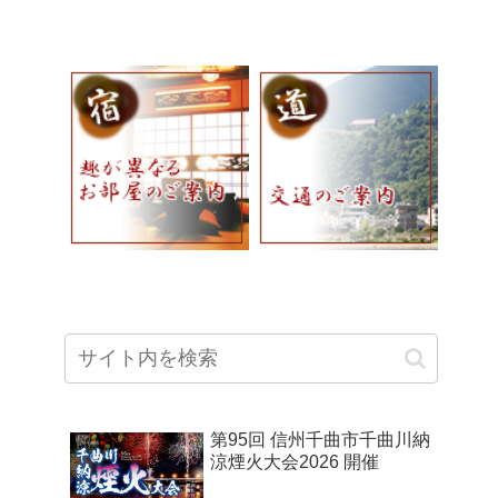
第95回 信州千曲市千曲川納
涼煙火大会2026 開催