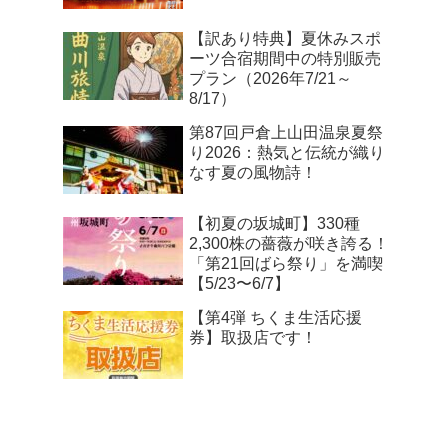
【訳あり特典】夏休みスポ
ーツ合宿期間中の特別販売
プラン（2026年7/21～
8/17）
第87回戸倉上山田温泉夏祭
り2026：熱気と伝統が織り
なす夏の風物詩！
【初夏の坂城町】330種
2,300株の薔薇が咲き誇る！
「第21回ばら祭り」を満喫
【5/23〜6/7】
【第4弾 ちくま生活応援
券】取扱店です！