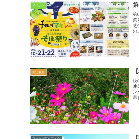
第
イベント
第
祭
芝
の
【
周辺観光
秋
連
ン
温
【
フォトグラッフィク