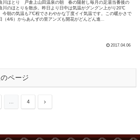
曲川ほとり 戸倉上山田温泉の朝 春の陽射し毎月の足湯当番後の
曲川のほとりを散歩。昨日より日中は気温がグングン上がり20℃
、今朝の気温も7℃程でさわやかな丁度イイ気温です。この暖かさで
日（4/6）からあんずの里アンズも開花がどんどん進...
2017.04.06
次のページ
次
…
4
へ