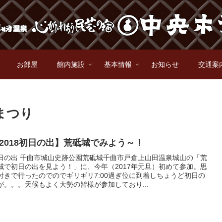
お部屋
館内施設
基本情報
お知らせ
交通案
まつり
2018初日の出】荒砥城でみよう～！
日の出 千曲市城山史跡公園荒砥城千曲市戸倉上山田温泉城山の「荒
城で初日の出を見よう！」に、今年（2017年元旦）初めて参加。思
付きで行ったのでのでギリギリ7:00過ぎ位に到着しちょうど初日の
が。。。天候もよく大勢の皆様が参加しており...