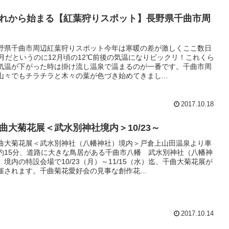
れから始まる【紅葉狩りスポット】長野県千曲市周
野県千曲市周辺紅葉狩りスポット今年は寒暖の差が激しくここ数日
0月だというのに12月頃の12℃前後の気温になりビックリ！これくら
気温が下がった時は掛け流し温泉で温まるのが一番です。千曲市周
山々でもチラチラと木々の葉が色づき始めてきまし...
2017.10.18
曲大菊花展＜武水別神社境内＞10/23～
曲大菊花展＜武水別神社（八幡神社）境内＞戸倉上山田温泉より車
約15分、道路に大きな鳥居がある千曲市八幡 武水別神社（八幡神
）境内の特設会場で10/23（月）～11/15（水）迄、千曲大菊花展が
催されます。千曲菊花愛好会の見事な創作花...
2017.10.14