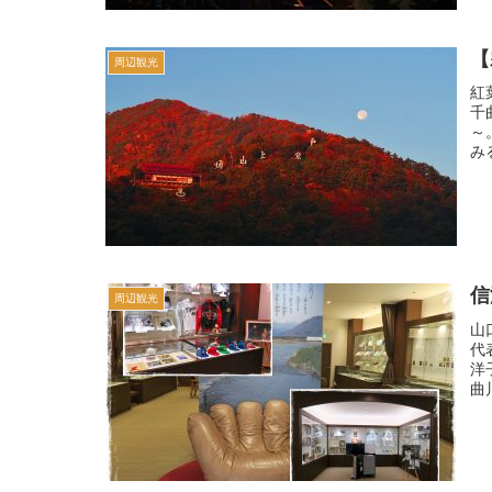
【
周辺観光
紅
千
～
み
信
周辺観光
山
代
洋
曲