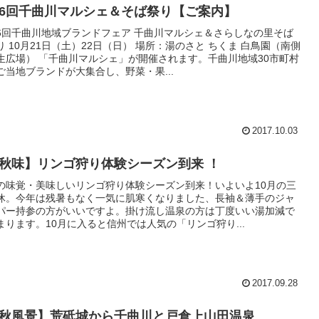
6回千曲川マルシェ＆そば祭り【ご案内】
6回千曲川地域ブランドフェア 千曲川マルシェ＆さらしなの里そば
り 10月21日（土）22日（日） 場所：湯のさと ちくま 白鳥園（南側
生広場） 「千曲川マルシェ」が開催されます。千曲川地域30市町村
ご当地ブランドが大集合し、野菜・果...
2017.10.03
秋味】リンゴ狩り体験シーズン到来 ！
の味覚・美味しいリンゴ狩り体験シーズン到来！いよいよ10月の三
休。今年は残暑もなく一気に肌寒くなりました、長袖＆薄手のジャ
パー持参の方がいいですよ。掛け流し温泉の方は丁度いい湯加減で
まります。10月に入ると信州では人気の「リンゴ狩り...
2017.09.28
秋風景】荒砥城から千曲川と戸倉上山田温泉