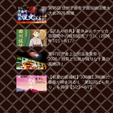
第95回 信州千曲市千曲川納涼煙火
大会2026 開催
【訳あり特典】夏休みスポーツ合
宿期間中の特別販売プラン（2026
年7/21～8/17）
第87回戸倉上山田温泉夏祭り
2026：熱気と伝統が織りなす夏の
風物詩！
【初夏の坂城町】330種2,300株の
薔薇が咲き誇る！「第21回ばら祭
り」を満喫【5/23〜6/7】