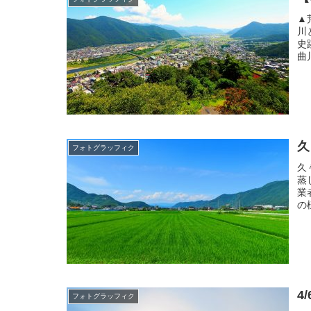
▲
川
史
曲
久
フォトグラッフィク
久
蒸
業
の
4
フォトグラッフィク