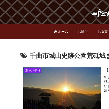
ホーム
お風呂
お食事
千曲市城山史跡公園荒砥城
【
湯けむり情報
初
砥
い
出