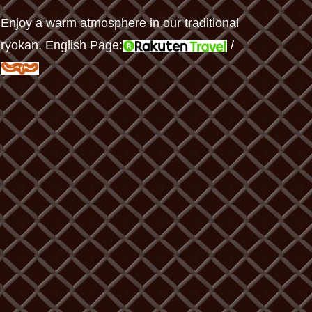
Enjoy a warm atmosphere in our traditional
ryokan. English Page:
/