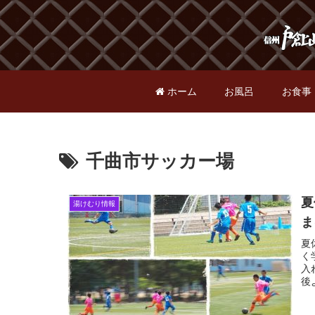
ホーム
お風呂
お食事
千曲市サッカー場
夏
湯けむり情報
ま
夏
く
入
後