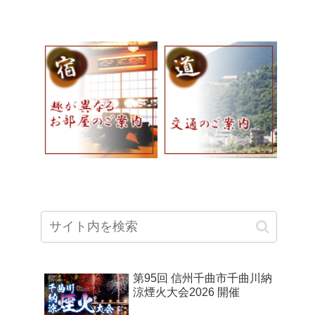
第95回 信州千曲市千曲川納
涼煙火大会2026 開催