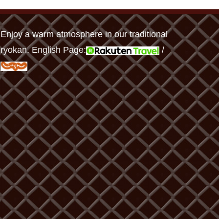
Enjoy a warm atmosphere in our traditional
ryokan. English Page:
/