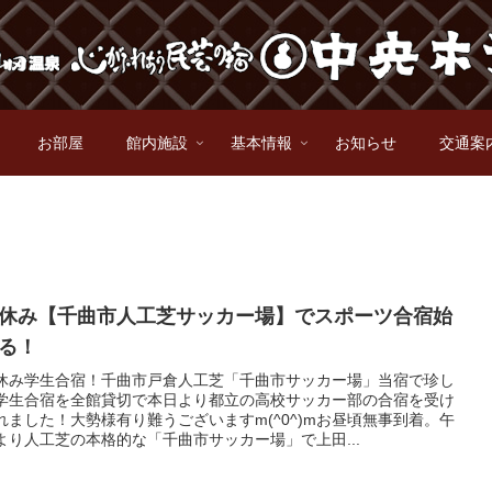
お部屋
館内施設
基本情報
お知らせ
交通案
休み【千曲市人工芝サッカー場】でスポーツ合宿始
る！
休み学生合宿！千曲市戸倉人工芝「千曲市サッカー場」当宿で珍し
学生合宿を全館貸切で本日より都立の高校サッカー部の合宿を受け
れました！大勢様有り難うございますm(^0^)mお昼頃無事到着。午
より人工芝の本格的な「千曲市サッカー場」で上田...