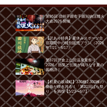
第95回 信州千曲市千曲川納涼煙火
大会2026 開催
【訳あり特典】夏休みスポーツ合
宿期間中の特別販売プラン（2026
年7/21～8/17）
第87回戸倉上山田温泉夏祭り
2026：熱気と伝統が織りなす夏の
風物詩！
【初夏の坂城町】330種2,300株の
薔薇が咲き誇る！「第21回ばら祭
り」を満喫【5/23〜6/7】