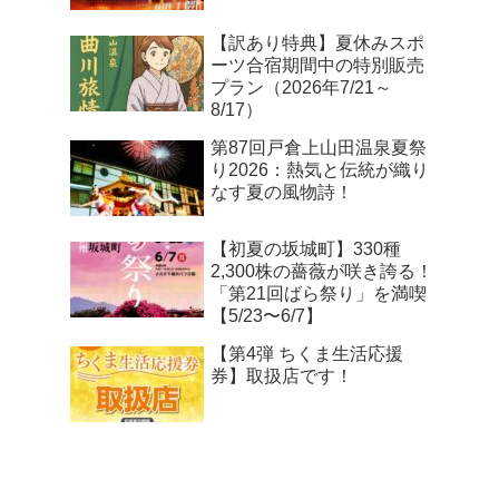
【訳あり特典】夏休みスポ
ーツ合宿期間中の特別販売
プラン（2026年7/21～
8/17）
第87回戸倉上山田温泉夏祭
り2026：熱気と伝統が織り
なす夏の風物詩！
【初夏の坂城町】330種
2,300株の薔薇が咲き誇る！
「第21回ばら祭り」を満喫
【5/23〜6/7】
【第4弾 ちくま生活応援
券】取扱店です！