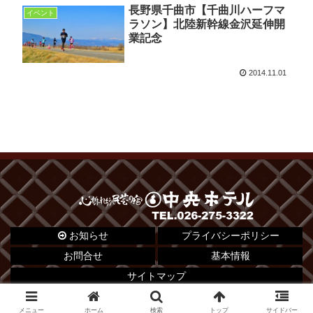
長野県千曲市【千曲川ハーフマ
イベント
ラソン】北陸新幹線金沢延伸開
業記念
2014.11.01
お知らせ
プライバシーポリシー
お問合せ
基本情報
サイトマップ
© 2012 心がふれあう民芸の宿 中央ホテル.
メニュー
ホーム
検索
トップ
サイドバー