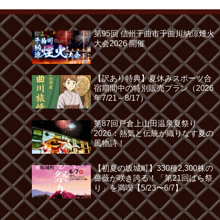
第95回 信州千曲市千曲川納涼煙火
大会2026 開催
【訳あり特典】夏休みスポーツ合
宿期間中の特別販売プラン（2026
年7/21～8/17）
第87回戸倉上山田温泉夏祭り
2026：熱気と伝統が織りなす夏の
風物詩！
【初夏の坂城町】330種2,300株の
薔薇が咲き誇る！「第21回ばら祭
り」を満喫【5/23〜6/7】