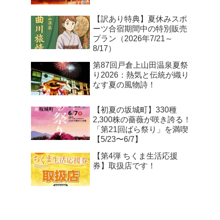
【訳あり特典】夏休みスポ
ーツ合宿期間中の特別販売
プラン（2026年7/21～
8/17）
第87回戸倉上山田温泉夏祭
り2026：熱気と伝統が織り
なす夏の風物詩！
【初夏の坂城町】330種
2,300株の薔薇が咲き誇る！
「第21回ばら祭り」を満喫
【5/23〜6/7】
【第4弾 ちくま生活応援
券】取扱店です！