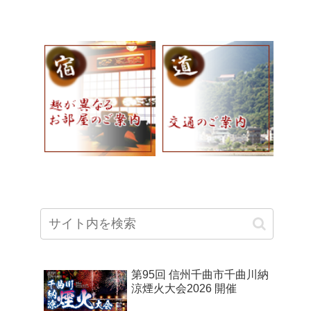
第95回 信州千曲市千曲川納
涼煙火大会2026 開催