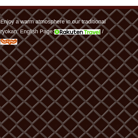
Enjoy a warm atmosphere in our traditional
ryokan. English Page:
/