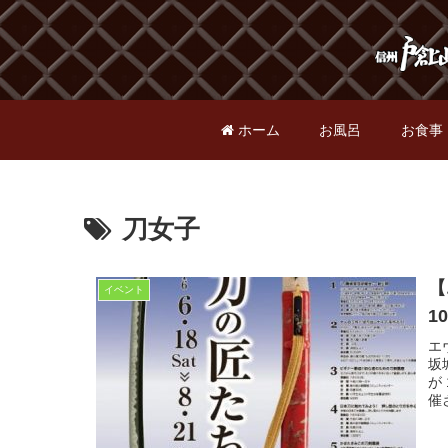
ホーム
お風呂
お食事
刀女子
【
イベント
10
エ
坂
が
催