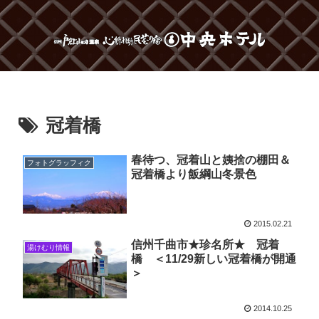
冠着橋
春待つ、冠着山と姨捨の棚田＆
フォトグラッフィク
冠着橋より飯綱山冬景色
2015.02.21
信州千曲市★珍名所★ 冠着
湯けむり情報
橋 ＜11/29新しい冠着橋が開通
＞
2014.10.25