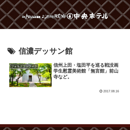
信濃デッサン館
信州上田・塩田平を巡る戦没画
フォトグラッフィク
学生慰霊美術館「無言館」前山
寺など。
2017.08.16