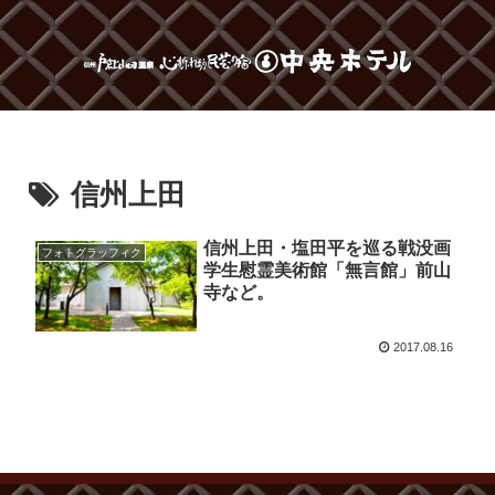
信州上田
信州上田・塩田平を巡る戦没画
フォトグラッフィク
学生慰霊美術館「無言館」前山
寺など。
2017.08.16