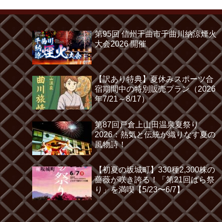
第95回 信州千曲市千曲川納涼煙火
大会2026 開催
【訳あり特典】夏休みスポーツ合
宿期間中の特別販売プラン（2026
年7/21～8/17）
第87回戸倉上山田温泉夏祭り
2026：熱気と伝統が織りなす夏の
風物詩！
【初夏の坂城町】330種2,300株の
薔薇が咲き誇る！「第21回ばら祭
り」を満喫【5/23〜6/7】