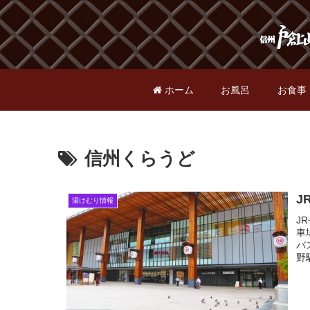
ホーム
お風呂
お食事
信州くらうど
J
湯けむり情報
J
車
バ
野