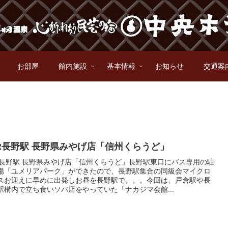
お部屋
館内施設
基本情報
お知らせ
交通案
R長野駅 長野県みやげ店「信州くらうど」
R長野駅 長野県みやげ店「信州くらうど」長野駅東口にバス専用の駐
場「ユメリアパーク」ができたので、長野駅集合の同級会マイクロ
スお迎えに早めに出発しお昼を長野駅で。。。今回は、戸倉駅や長
駅構内で立ち食いソバ店をやっていた「ナカジマ会館...