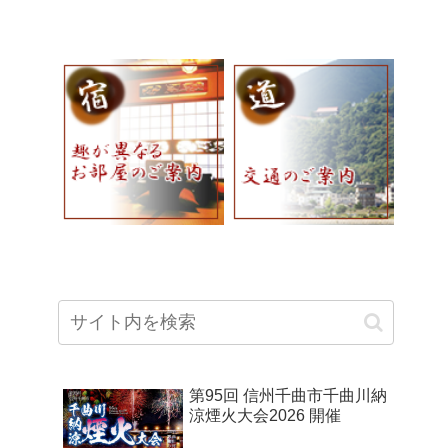
第95回 信州千曲市千曲川納
涼煙火大会2026 開催