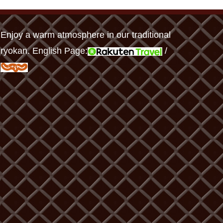
Enjoy a warm atmosphere in our traditional
ryokan. English Page:
/