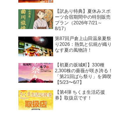
【訳あり特典】夏休みスポ
ーツ合宿期間中の特別販売
プラン（2026年7/21～
8/17）
第87回戸倉上山田温泉夏祭
り2026：熱気と伝統が織り
なす夏の風物詩！
【初夏の坂城町】330種
2,300株の薔薇が咲き誇る！
「第21回ばら祭り」を満喫
【5/23〜6/7】
【第4弾 ちくま生活応援
券】取扱店です！