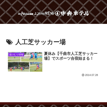
人工芝サッカー場
夏休み【千曲市人工芝サッカー
湯けむり情報
場】でスポーツ合宿始まる！
2014.07.28