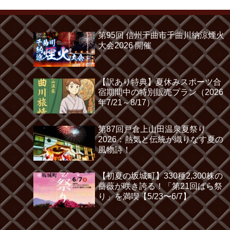
第95回 信州千曲市千曲川納涼煙火
大会2026 開催
【訳あり特典】夏休みスポーツ合
宿期間中の特別販売プラン（2026
年7/21～8/17）
第87回戸倉上山田温泉夏祭り
2026：熱気と伝統が織りなす夏の
風物詩！
【初夏の坂城町】330種2,300株の
薔薇が咲き誇る！「第21回ばら祭
り」を満喫【5/23〜6/7】