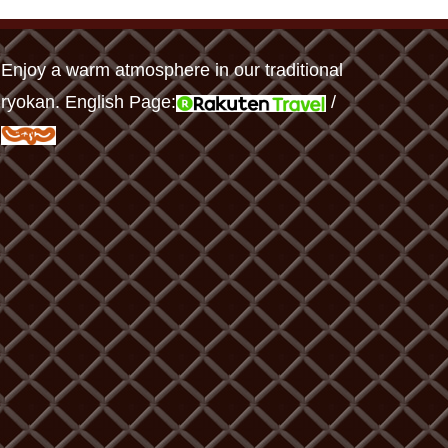
Enjoy a warm atmosphere in our traditional
ryokan. English Page:
/