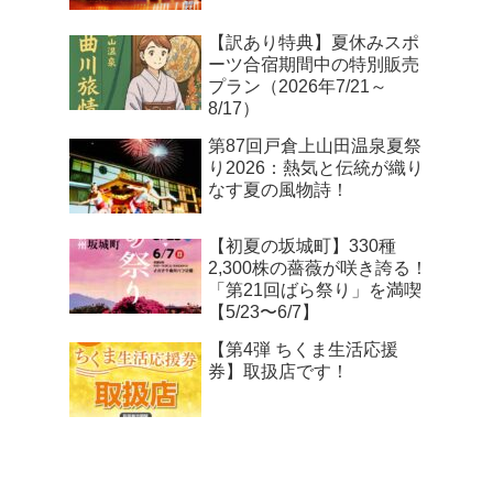
【訳あり特典】夏休みスポ
ーツ合宿期間中の特別販売
プラン（2026年7/21～
8/17）
第87回戸倉上山田温泉夏祭
り2026：熱気と伝統が織り
なす夏の風物詩！
【初夏の坂城町】330種
2,300株の薔薇が咲き誇る！
「第21回ばら祭り」を満喫
【5/23〜6/7】
【第4弾 ちくま生活応援
券】取扱店です！