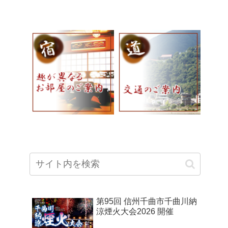
第95回 信州千曲市千曲川納
涼煙火大会2026 開催