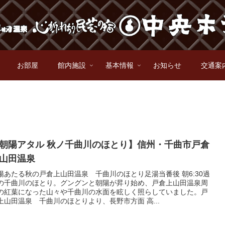
お部屋
館内施設
基本情報
お知らせ
交通案
朝陽アタル 秋ノ千曲川のほとり】信州・千曲市戸倉
上山田温泉
陽あたる秋の戸倉上山田温泉 千曲川のほとり足湯当番後 朝6:30過
の千曲川のほとり。グングンと朝陽が昇り始め、戸倉上山田温泉周
の紅葉になった山々や千曲川の水面を眩しく照らしていました。戸
上山田温泉 千曲川のほとりより、長野市方面 高...