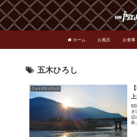
ホーム
お風呂
お食事
五木ひろし
【
フォトグラッフィク
朝
ぎ
辺
倉