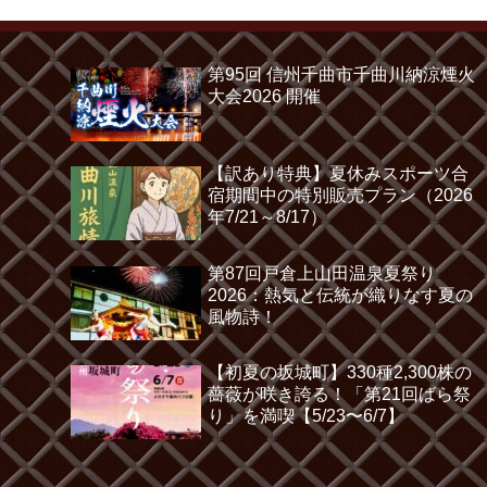
第95回 信州千曲市千曲川納涼煙火
大会2026 開催
【訳あり特典】夏休みスポーツ合
宿期間中の特別販売プラン（2026
年7/21～8/17）
第87回戸倉上山田温泉夏祭り
2026：熱気と伝統が織りなす夏の
風物詩！
【初夏の坂城町】330種2,300株の
薔薇が咲き誇る！「第21回ばら祭
り」を満喫【5/23〜6/7】