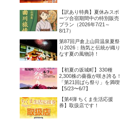
【訳あり特典】夏休みスポ
ーツ合宿期間中の特別販売
プラン（2026年7/21～
8/17）
第87回戸倉上山田温泉夏祭
り2026：熱気と伝統が織り
なす夏の風物詩！
【初夏の坂城町】330種
2,300株の薔薇が咲き誇る！
「第21回ばら祭り」を満喫
【5/23〜6/7】
【第4弾 ちくま生活応援
券】取扱店です！