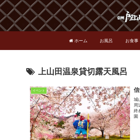
ホーム
お風呂
お食事
上山田温泉貸切露天風呂
信
イベント
城
周
終
園