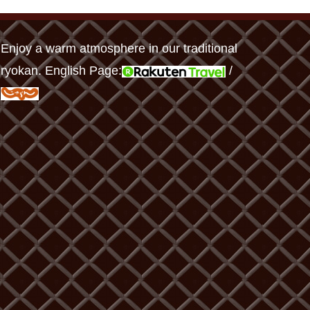
Enjoy a warm atmosphere in our traditional
ryokan. English Page:
/