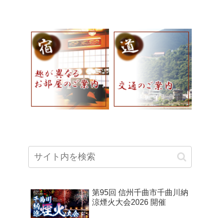
第95回 信州千曲市千曲川納
涼煙火大会2026 開催