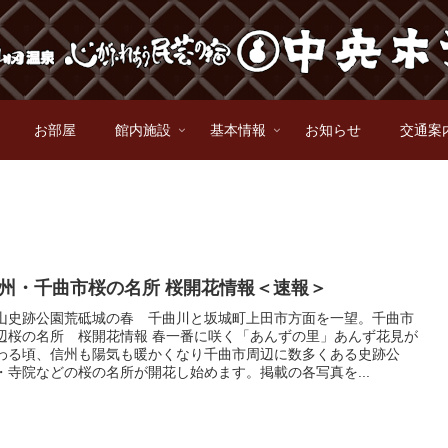
お部屋
館内施設
基本情報
お知らせ
交通案
州・千曲市桜の名所 桜開花情報＜速報＞
山史跡公園荒砥城の春 千曲川と坂城町上田市方面を一望。千曲市
辺桜の名所 桜開花情報 春一番に咲く「あんずの里」あんず花見が
わる頃、信州も陽気も暖かくなり千曲市周辺に数多くある史跡公
・寺院などの桜の名所が開花し始めます。掲載の各写真を...