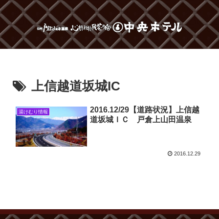
上信越道坂城IC
2016.12/29【道路状況】上信越
湯けむり情報
道坂城ＩＣ 戸倉上山田温泉
2016.12.29