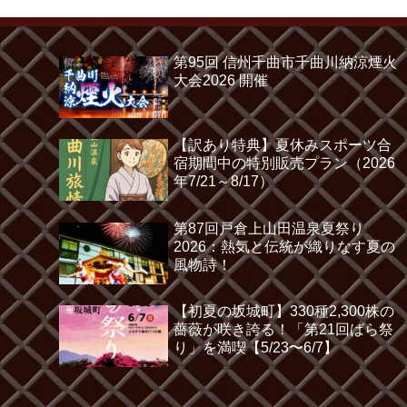
第95回 信州千曲市千曲川納涼煙火
大会2026 開催
【訳あり特典】夏休みスポーツ合
宿期間中の特別販売プラン（2026
年7/21～8/17）
第87回戸倉上山田温泉夏祭り
2026：熱気と伝統が織りなす夏の
風物詩！
【初夏の坂城町】330種2,300株の
薔薇が咲き誇る！「第21回ばら祭
り」を満喫【5/23〜6/7】