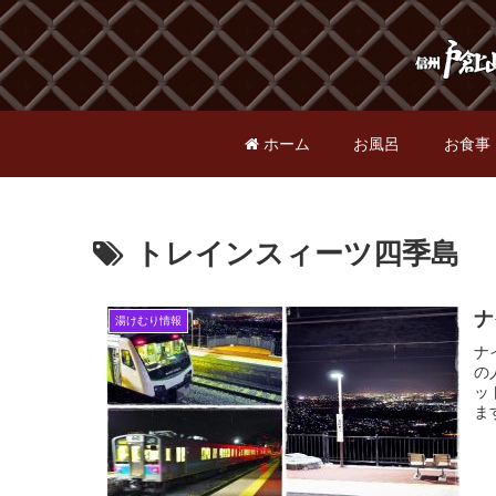
ホーム
お風呂
お食事
トレインスィーツ四季島
ナ
湯けむり情報
ナ
の
ッ
ま