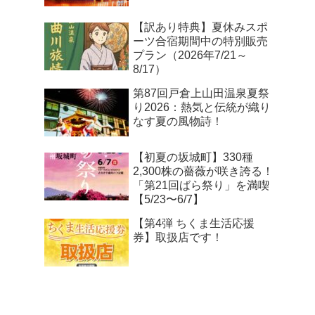
【訳あり特典】夏休みスポ
ーツ合宿期間中の特別販売
プラン（2026年7/21～
8/17）
第87回戸倉上山田温泉夏祭
り2026：熱気と伝統が織り
なす夏の風物詩！
【初夏の坂城町】330種
2,300株の薔薇が咲き誇る！
「第21回ばら祭り」を満喫
【5/23〜6/7】
【第4弾 ちくま生活応援
券】取扱店です！