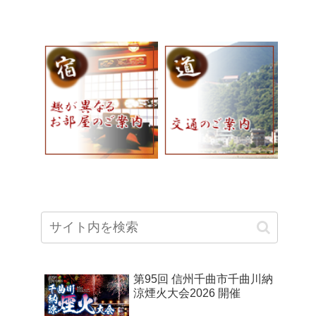
第95回 信州千曲市千曲川納
涼煙火大会2026 開催