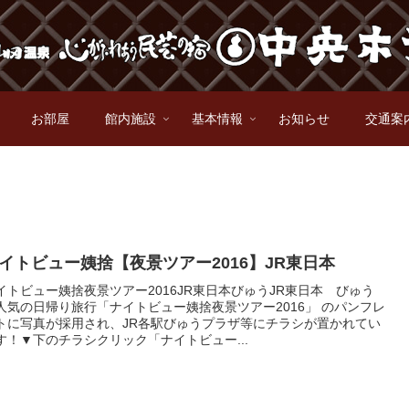
お部屋
館内施設
基本情報
お知らせ
交通案
イトビュー姨捨【夜景ツアー2016】JR東日本
イトビュー姨捨夜景ツアー2016JR東日本びゅうJR東日本 びゅう
人気の日帰り旅行「ナイトビュー姨捨夜景ツアー2016」 のパンフレ
トに写真が採用され、JR各駅びゅうプラザ等にチラシが置かれてい
す！▼下のチラシクリック「ナイトビュー...