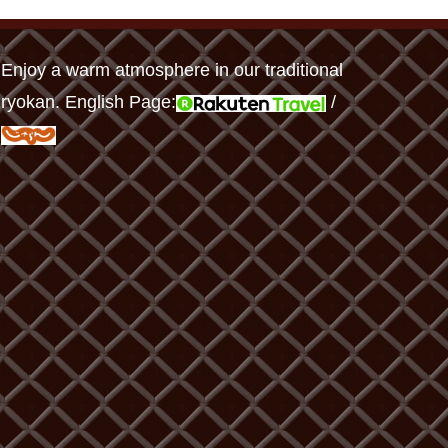
Enjoy a warm atmosphere in our traditional
ryokan. English Page:
/