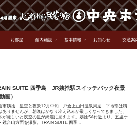
お部屋
館内施設
基本情報
お知らせ
交通案
RAIN SUITE 四季島 JR姨捨駅スイッチバック夜景
動画）
曲市姨捨 星空と夜景12月中旬 戸倉上山田温泉周辺 平地部は積
はありませんが、朝晩はかなり冷え込みが厳しくなってきました、
さが厳しいと夜空の星が綺麗に見えます。姨捨SA付近より、五里ケ
・鏡台山方面を撮影。TRAIN SUITE 四季...