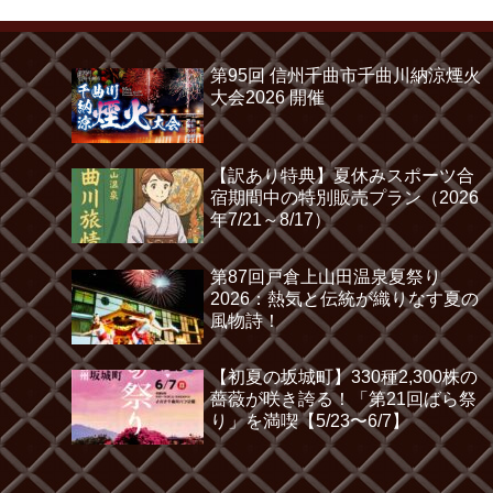
第95回 信州千曲市千曲川納涼煙火
大会2026 開催
【訳あり特典】夏休みスポーツ合
宿期間中の特別販売プラン（2026
年7/21～8/17）
第87回戸倉上山田温泉夏祭り
2026：熱気と伝統が織りなす夏の
風物詩！
【初夏の坂城町】330種2,300株の
薔薇が咲き誇る！「第21回ばら祭
り」を満喫【5/23〜6/7】