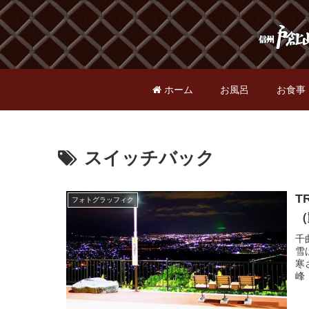
ホーム
お風呂
お食事
スイッチバック
T
フォトグラッフィク
（
千
雪
寒
峰