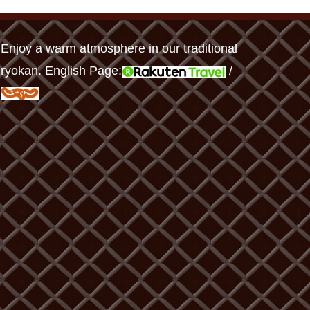
Enjoy a warm atmosphere in our traditional
ryokan. English Page:
/