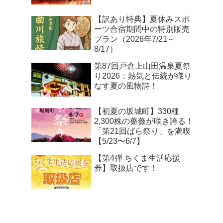
【訳あり特典】夏休みスポ
ーツ合宿期間中の特別販売
プラン（2026年7/21～
8/17）
第87回戸倉上山田温泉夏祭
り2026：熱気と伝統が織り
なす夏の風物詩！
【初夏の坂城町】330種
2,300株の薔薇が咲き誇る！
「第21回ばら祭り」を満喫
【5/23〜6/7】
【第4弾 ちくま生活応援
券】取扱店です！