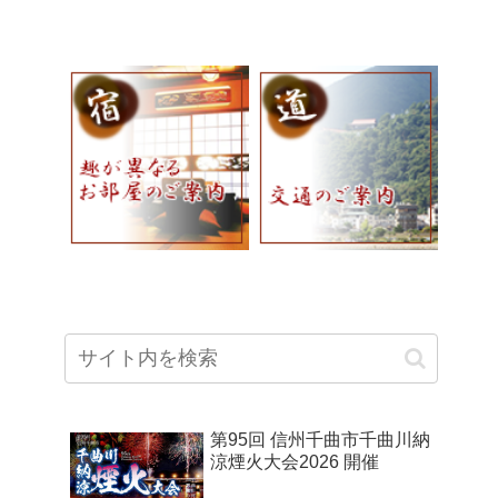
第95回 信州千曲市千曲川納
涼煙火大会2026 開催