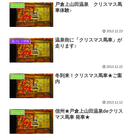
戸倉上山田温泉 クリスマス馬
イベント
車体験♪
2013.12.23
温泉街に「クリスマス馬車」が
湯けむり情報
走ります♪
2013.12.22
冬到来！クリスマス馬車★ご案
イベント
内
2013.11.12
信州★戸倉上山田温泉deクリス
イベント
マス馬車 発車★