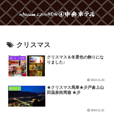
クリスマス
クリスマス＆冬景色の飾りにな
湯けむり情報
りました♪
2014.11.23
★クリスマス馬車★彡戸倉上山
イベント
田温泉街周遊 ★彡
2014.11.21