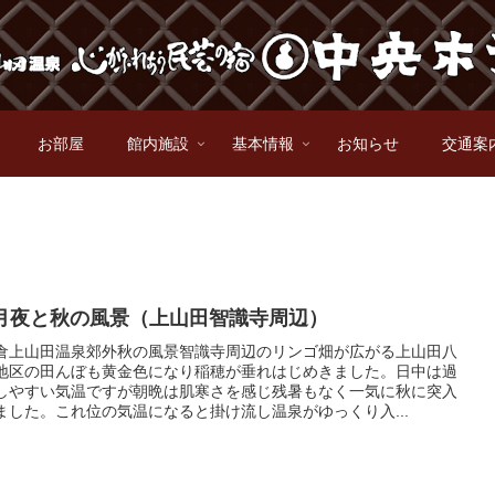
お部屋
館内施設
基本情報
お知らせ
交通案
月夜と秋の風景（上山田智識寺周辺）
倉上山田温泉郊外秋の風景智識寺周辺のリンゴ畑が広がる上山田八
地区の田んぼも黄金色になり稲穂が垂れはじめきました。日中は過
しやすい気温ですが朝晩は肌寒さを感じ残暑もなく一気に秋に突入
ました。これ位の気温になると掛け流し温泉がゆっくり入...