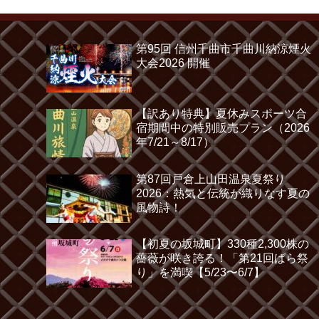
第95回 信州千曲市千曲川納涼煙火
大会2026 開催
【訳あり特典】夏休みスポーツ合
宿期間中の特別販売プラン（2026
年7/21～8/17）
第87回戸倉上山田温泉夏祭り
2026：熱気と伝統が織りなす夏の
風物詩！
【初夏の坂城町】330種2,300株の
薔薇が咲き誇る！「第21回ばら祭
り」を満喫【5/23〜6/7】