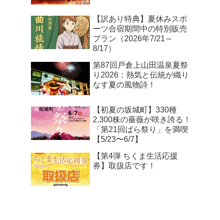
【訳あり特典】夏休みスポ
ーツ合宿期間中の特別販売
プラン（2026年7/21～
8/17）
第87回戸倉上山田温泉夏祭
り2026：熱気と伝統が織り
なす夏の風物詩！
【初夏の坂城町】330種
2,300株の薔薇が咲き誇る！
「第21回ばら祭り」を満喫
【5/23〜6/7】
【第4弾 ちくま生活応援
券】取扱店です！