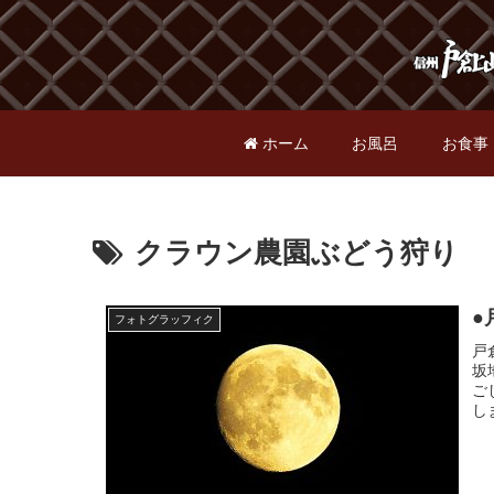
ホーム
お風呂
お食事
クラウン農園ぶどう狩り
●
フォトグラッフィク
戸
坂
ご
し