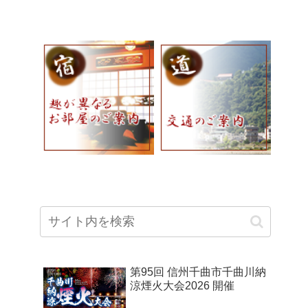
第95回 信州千曲市千曲川納
涼煙火大会2026 開催