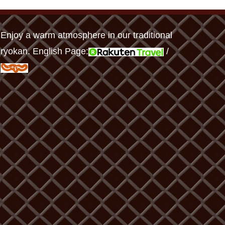
Enjoy a warm atmosphere in our traditional
ryokan. English Page:
/