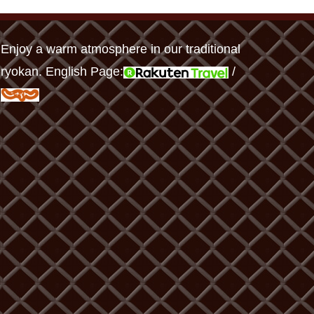
Enjoy a warm atmosphere in our traditional
ryokan. English Page:
/