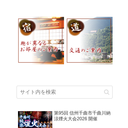
第95回 信州千曲市千曲川納
涼煙火大会2026 開催