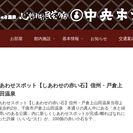
お部屋
館内施設
基本情報
お知らせ
交通案
あわせスポット【しあわせの赤い石】信州・戸倉上
田温泉
あわせスポット【しあわせの赤い石】信州・戸倉上山田温泉当宿よ
徒歩約2分。千曲市戸倉上山田温泉 本通りの真ん中にある「水と緑
潤いのある公園」内に新しくしあわせスポットが完成♪離ればなれに
った許嫁（いいなづけ）が、100個の赤い小石を千...