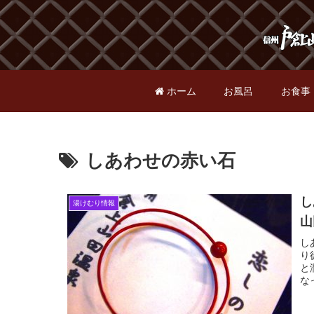
ホーム
お風呂
お食事
しあわせの赤い石
し
湯けむり情報
山
し
り
と
な