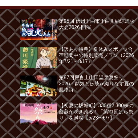
第95回 信州千曲市千曲川納涼煙火
大会2026 開催
【訳あり特典】夏休みスポーツ合
宿期間中の特別販売プラン（2026
年7/21～8/17）
第87回戸倉上山田温泉夏祭り
2026：熱気と伝統が織りなす夏の
風物詩！
【初夏の坂城町】330種2,300株の
薔薇が咲き誇る！「第21回ばら祭
り」を満喫【5/23〜6/7】