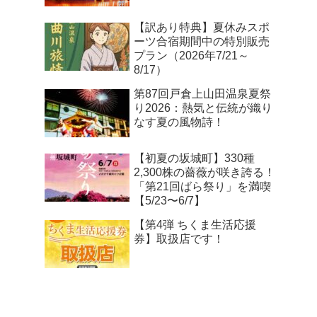
【訳あり特典】夏休みスポ
ーツ合宿期間中の特別販売
プラン（2026年7/21～
8/17）
第87回戸倉上山田温泉夏祭
り2026：熱気と伝統が織り
なす夏の風物詩！
【初夏の坂城町】330種
2,300株の薔薇が咲き誇る！
「第21回ばら祭り」を満喫
【5/23〜6/7】
【第4弾 ちくま生活応援
券】取扱店です！