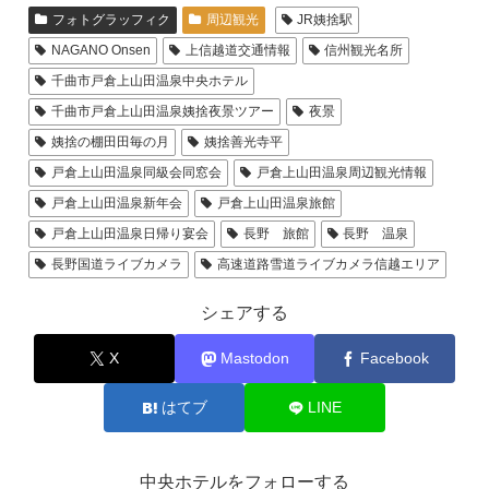
フォトグラッフィク
周辺観光
JR姨捨駅
NAGANO Onsen
上信越道交通情報
信州観光名所
千曲市戸倉上山田温泉中央ホテル
千曲市戸倉上山田温泉姨捨夜景ツアー
夜景
姨捨の棚田田毎の月
姨捨善光寺平
戸倉上山田温泉同級会同窓会
戸倉上山田温泉周辺観光情報
戸倉上山田温泉新年会
戸倉上山田温泉旅館
戸倉上山田温泉日帰り宴会
長野 旅館
長野 温泉
長野国道ライブカメラ
高速道路雪道ライブカメラ信越エリア
シェアする
X
Mastodon
Facebook
はてブ
LINE
中央ホテルをフォローする