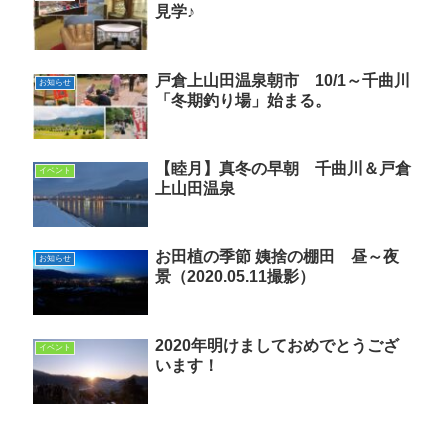
見学♪
戸倉上山田温泉朝市 10/1～千曲川
お知らせ
「冬期釣り場」始まる。
【睦月】真冬の早朝 千曲川＆戸倉
イベント
上山田温泉
お田植の季節 姨捨の棚田 昼～夜
お知らせ
景（2020.05.11撮影）
2020年明けましておめでとうござ
イベント
います！