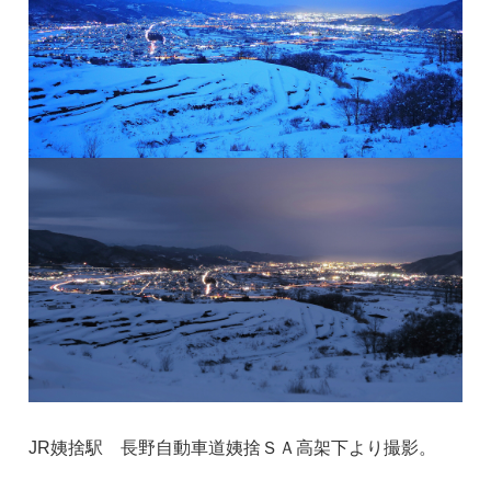
JR姨捨駅 長野自動車道姨捨ＳＡ高架下より撮影。