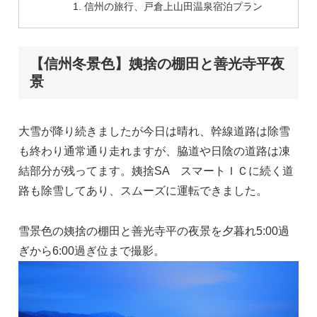
信州の旅行、戸倉上山田温泉宿泊プラン
【信州冬景色】姨捨の棚田と善光寺平夜
景
大雪が降り続きましたが今日は晴れ、幹線道路は除雪
も終わり通常通り走れますが、脇道や日陰の道路は凍
結部分が残ってます。姨捨SA スマートＩＣに続く道
路も除雪してあり、スムーズに運転できました。
雪景色の姨捨の棚田と善光寺平の夜景を夕暮れ5:00過
ぎから6:00過ぎ位まで撮影。