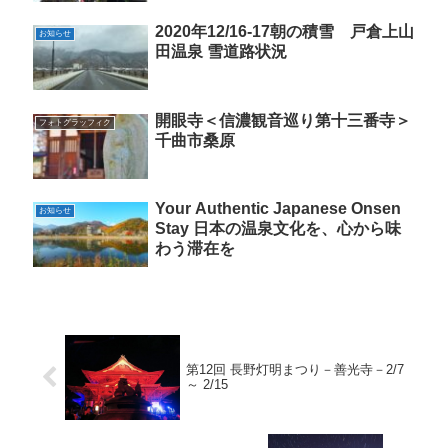
2020年12/16-17朝の積雪 戸倉上山
お知らせ
田温泉 雪道路状況
開眼寺＜信濃観音巡り第十三番寺＞
フォトグラッフィク
千曲市桑原
Your Authentic Japanese Onsen
お知らせ
Stay 日本の温泉文化を、心から味
わう滞在を
第12回 長野灯明まつり－善光寺－2/7
～ 2/15