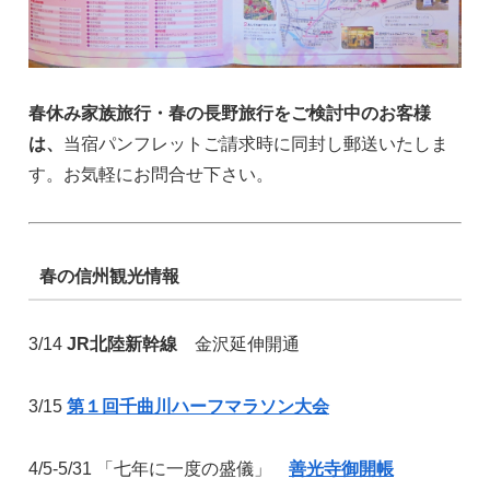
春休み家族旅行・春の長野旅行をご検討中のお客様
は、
当宿パンフレットご請求時に同封し郵送いたしま
す。お気軽にお問合せ下さい。
春の信州観光情報
3/14
JR北陸新幹線
金沢延伸開通
3/15
第１回千曲川ハーフマラソン大会
4/5-5/31 「七年に一度の盛儀」
善光寺御開帳