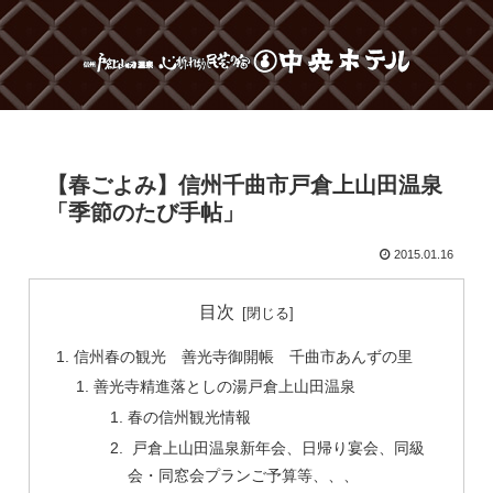
【春ごよみ】信州千曲市戸倉上山田温泉
「季節のたび手帖」
2015.01.16
目次
信州春の観光 善光寺御開帳 千曲市あんずの里
善光寺精進落としの湯戸倉上山田温泉
春の信州観光情報
戸倉上山田温泉新年会、日帰り宴会、同級
会・同窓会プランご予算等、、、