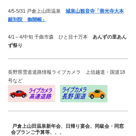
4/5-5/31 戸倉上山田温泉
城泉山観音寺「善光寺大本
願別院 御開帳」
4/1～4/中旬 千曲市森 ひと目十万本
あんずの里あん
ず祭り
長野県雪道道路情報ライブカメラ 上信越道・国道18
号など
戸倉上山田温泉新年会、日帰り宴会、同級会・同窓
会プランご予算等、、、