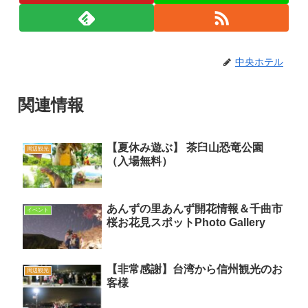
中央ホテル
関連情報
【夏休み遊ぶ】 茶臼山恐竜公園
周辺観光
（入場無料）
あんずの里あんず開花情報＆千曲市
イベント
桜お花見スポットPhoto Gallery
【非常感謝】台湾から信州観光のお
周辺観光
客様