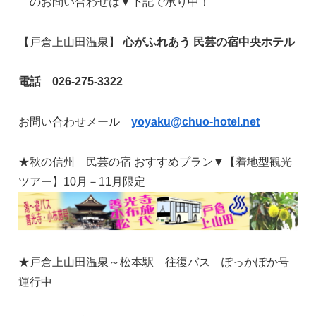
のお問い合わせは▼下記で承り中！
【戸倉上山田温泉】
心がふれあう 民芸の宿中央ホテル
電話 026-275-3322
お問い合わせメール
yoyaku@chuo-hotel.net
★秋の信州 民芸の宿 おすすめプラン▼【着地型観光
ツアー】10月－11月限定
★戸倉上山田温泉～松本駅 往復バス ぽっかぽか号
運行中