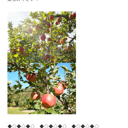
◆◇◆◇◆◇ ◆◇◆◇◆◇ ◆◇◆◇◆◇