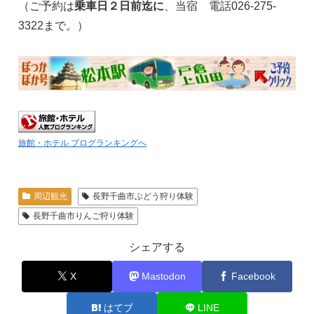
（ご予約は
乗車日２日前迄に
、当宿 電話026-275-
3322まで。）
旅館・ホテル ブログランキングへ
周辺観光
長野千曲市ぶどう狩り体験
長野千曲市りんご狩り体験
シェアする
X
Mastodon
Facebook
はてブ
LINE