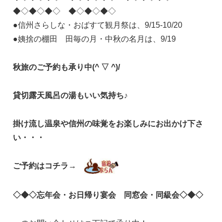
◆◇◆◇◆◇ ◆◇◆◇◆◇
●信州さらしな・おばすて観月祭は、9/15-10/20
●姨捨の棚田 田毎の月・中秋の名月は、9/19
秋旅のご予約も承り中(^ ▽ ^)/
貸切露天風呂の湯もいい気持ち♪
掛け流し温泉や信州の味覚をお楽しみにお出かけ下さ
い・・・
ご予約はコチラ→
◇
◆◇
忘年会・お日帰り宴会 同窓会・同級会
◇◆◇