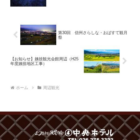
第30回 信州さらしな・おばすて観月
祭
【お知らせ】姨捨観光会館周辺（H25
年度姨捨地区工事）
ホーム
周辺観光