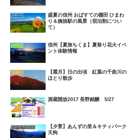
盛夏の信州 おばすての棚田 ひまわ
お知らせ
り＆姨捨駅の風景（宿泊割につい
て）
信州【夏旅ちくま】夏祭り花火イベ
イベント
ント体験情報
【霜月】日の出頃 紅葉の千曲川の
周辺観光
ほとり散歩
酒蔵開放2017 長野銘醸 5/27
イベント
【夕景】あんずの里＆キティパーク
フォトグラッフィク
天狗