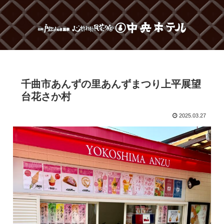
千曲市あんずの里あんずまつり上平展望
台花さか村
2025.03.27