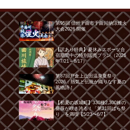
第95回 信州千曲市千曲川納涼煙火
大会2026 開催
【訳あり特典】夏休みスポーツ合
宿期間中の特別販売プラン（2026
年7/21～8/17）
第87回戸倉上山田温泉夏祭り
2026：熱気と伝統が織りなす夏の
風物詩！
【初夏の坂城町】330種2,300株の
薔薇が咲き誇る！「第21回ばら祭
り」を満喫【5/23〜6/7】