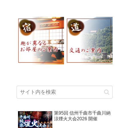
第95回 信州千曲市千曲川納
涼煙火大会2026 開催