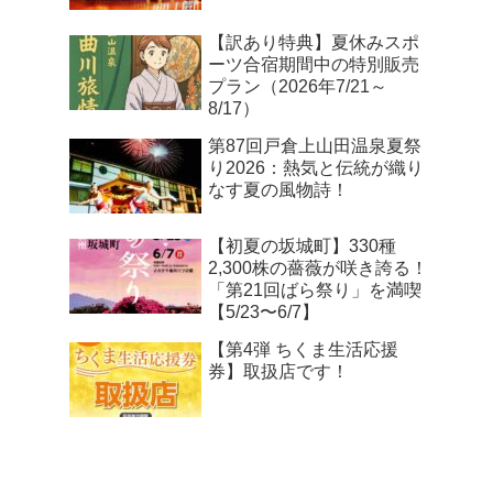
【訳あり特典】夏休みスポ
ーツ合宿期間中の特別販売
プラン（2026年7/21～
8/17）
第87回戸倉上山田温泉夏祭
り2026：熱気と伝統が織り
なす夏の風物詩！
【初夏の坂城町】330種
2,300株の薔薇が咲き誇る！
「第21回ばら祭り」を満喫
【5/23〜6/7】
【第4弾 ちくま生活応援
券】取扱店です！