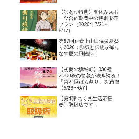
【訳あり特典】夏休みスポ
ーツ合宿期間中の特別販売
プラン（2026年7/21～
8/17）
第87回戸倉上山田温泉夏祭
り2026：熱気と伝統が織り
なす夏の風物詩！
【初夏の坂城町】330種
2,300株の薔薇が咲き誇る！
「第21回ばら祭り」を満喫
【5/23〜6/7】
【第4弾 ちくま生活応援
券】取扱店です！