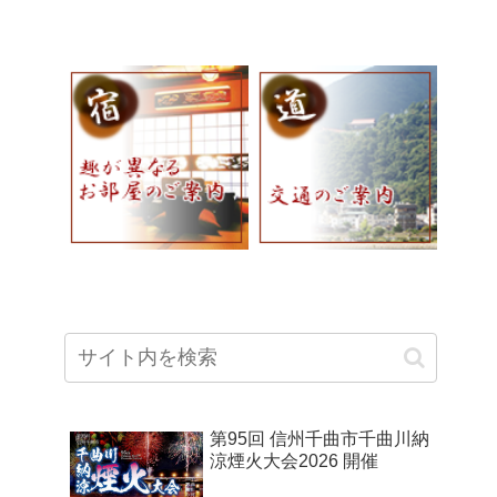
第95回 信州千曲市千曲川納
涼煙火大会2026 開催