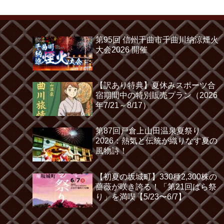
第95回 信州千曲市千曲川納涼煙火
大会2026 開催
【訳あり特典】夏休みスポーツ合
宿期間中の特別販売プラン（2026
年7/21～8/17）
第87回戸倉上山田温泉夏祭り
2026：熱気と伝統が織りなす夏の
風物詩！
【初夏の坂城町】330種2,300株の
薔薇が咲き誇る！「第21回ばら祭
り」を満喫【5/23〜6/7】