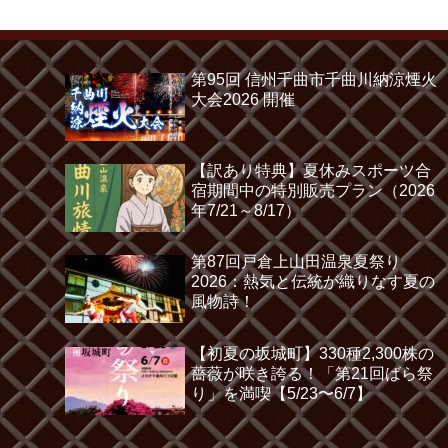
第95回 信州千曲市千曲川納涼煙火
大会2026 開催
【訳あり特典】夏休みスポーツ合
宿期間中の特別販売プラン（2026
年7/21～8/17）
第87回戸倉上山田温泉夏祭り
2026：熱気と伝統が織りなす夏の
風物詩！
【初夏の坂城町】330種2,300株の
薔薇が咲き誇る！「第21回ばら祭
り」を満喫【5/23〜6/7】