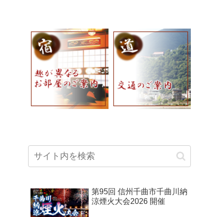
第95回 信州千曲市千曲川納
涼煙火大会2026 開催