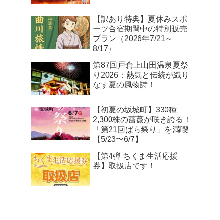
【訳あり特典】夏休みスポ
ーツ合宿期間中の特別販売
プラン（2026年7/21～
8/17）
第87回戸倉上山田温泉夏祭
り2026：熱気と伝統が織り
なす夏の風物詩！
【初夏の坂城町】330種
2,300株の薔薇が咲き誇る！
「第21回ばら祭り」を満喫
【5/23〜6/7】
【第4弾 ちくま生活応援
券】取扱店です！