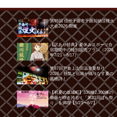
第95回 信州千曲市千曲川納涼煙火
大会2026 開催
【訳あり特典】夏休みスポーツ合
宿期間中の特別販売プラン（2026
年7/21～8/17）
第87回戸倉上山田温泉夏祭り
2026：熱気と伝統が織りなす夏の
風物詩！
【初夏の坂城町】330種2,300株の
薔薇が咲き誇る！「第21回ばら祭
り」を満喫【5/23〜6/7】