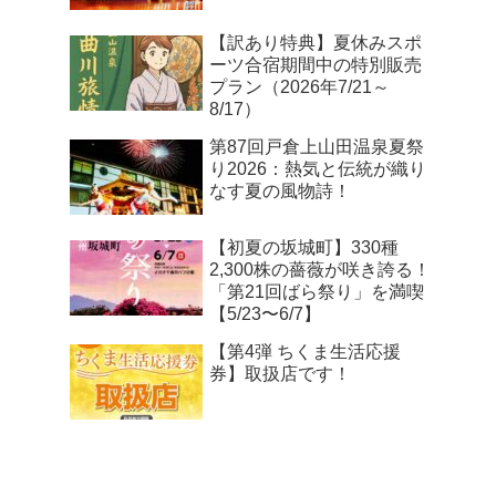
【訳あり特典】夏休みスポ
ーツ合宿期間中の特別販売
プラン（2026年7/21～
8/17）
第87回戸倉上山田温泉夏祭
り2026：熱気と伝統が織り
なす夏の風物詩！
【初夏の坂城町】330種
2,300株の薔薇が咲き誇る！
「第21回ばら祭り」を満喫
【5/23〜6/7】
【第4弾 ちくま生活応援
券】取扱店です！