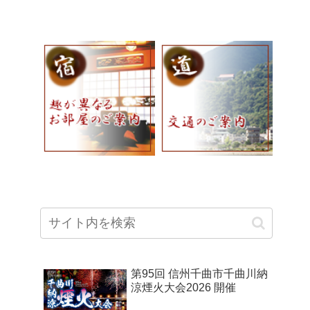
第95回 信州千曲市千曲川納
涼煙火大会2026 開催