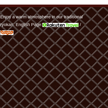
Enjoy a warm atmosphere in our traditional
ryokan. English Page:
/