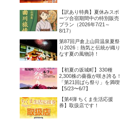
【訳あり特典】夏休みスポ
ーツ合宿期間中の特別販売
プラン（2026年7/21～
8/17）
第87回戸倉上山田温泉夏祭
り2026：熱気と伝統が織り
なす夏の風物詩！
【初夏の坂城町】330種
2,300株の薔薇が咲き誇る！
「第21回ばら祭り」を満喫
【5/23〜6/7】
【第4弾 ちくま生活応援
券】取扱店です！