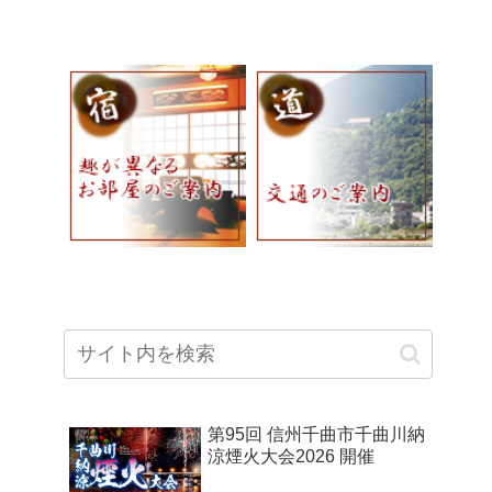
第95回 信州千曲市千曲川納
涼煙火大会2026 開催