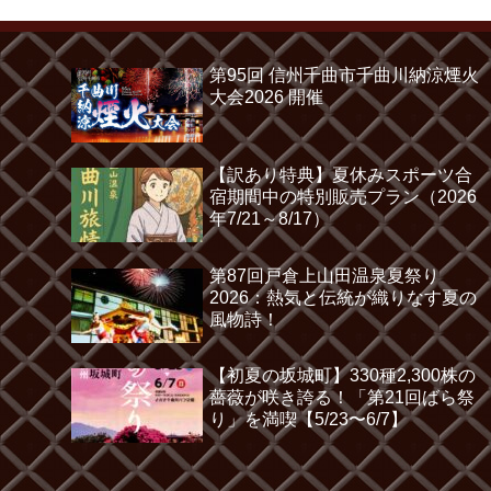
第95回 信州千曲市千曲川納涼煙火
大会2026 開催
【訳あり特典】夏休みスポーツ合
宿期間中の特別販売プラン（2026
年7/21～8/17）
第87回戸倉上山田温泉夏祭り
2026：熱気と伝統が織りなす夏の
風物詩！
【初夏の坂城町】330種2,300株の
薔薇が咲き誇る！「第21回ばら祭
り」を満喫【5/23〜6/7】