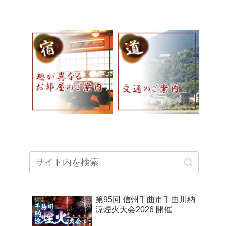
第95回 信州千曲市千曲川納
涼煙火大会2026 開催