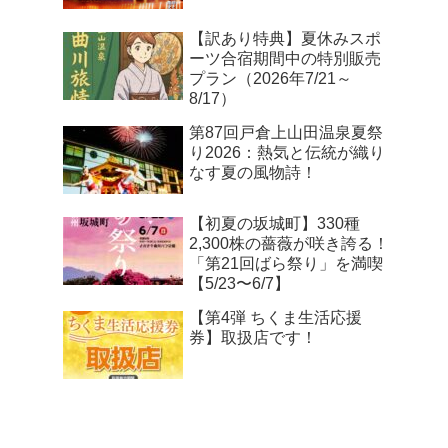
【訳あり特典】夏休みスポ
ーツ合宿期間中の特別販売
プラン（2026年7/21～
8/17）
第87回戸倉上山田温泉夏祭
り2026：熱気と伝統が織り
なす夏の風物詩！
【初夏の坂城町】330種
2,300株の薔薇が咲き誇る！
「第21回ばら祭り」を満喫
【5/23〜6/7】
【第4弾 ちくま生活応援
券】取扱店です！