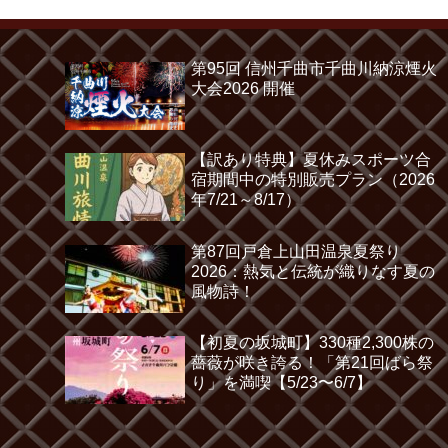
第95回 信州千曲市千曲川納涼煙火
大会2026 開催
【訳あり特典】夏休みスポーツ合
宿期間中の特別販売プラン（2026
年7/21～8/17）
第87回戸倉上山田温泉夏祭り
2026：熱気と伝統が織りなす夏の
風物詩！
【初夏の坂城町】330種2,300株の
薔薇が咲き誇る！「第21回ばら祭
り」を満喫【5/23〜6/7】