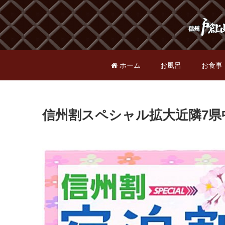
ホーム
お風呂
お食事
信州割スペシャル拡大近隣7県