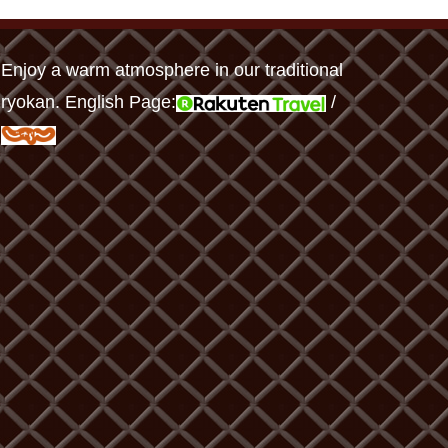
Enjoy a warm atmosphere in our traditional
ryokan. English Page:
/