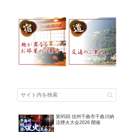
第95回 信州千曲市千曲川納
涼煙火大会2026 開催