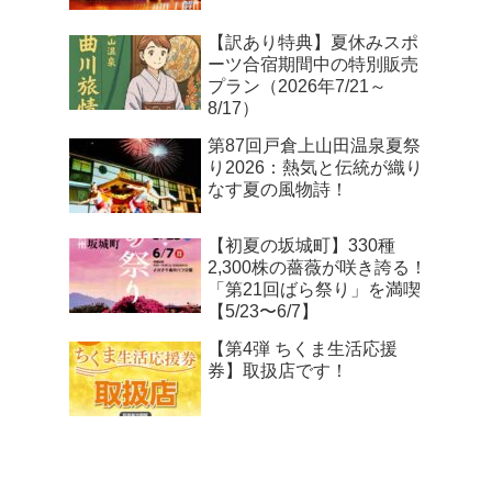
【訳あり特典】夏休みスポ
ーツ合宿期間中の特別販売
プラン（2026年7/21～
8/17）
第87回戸倉上山田温泉夏祭
り2026：熱気と伝統が織り
なす夏の風物詩！
【初夏の坂城町】330種
2,300株の薔薇が咲き誇る！
「第21回ばら祭り」を満喫
【5/23〜6/7】
【第4弾 ちくま生活応援
券】取扱店です！