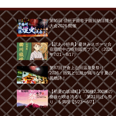
第95回 信州千曲市千曲川納涼煙火
大会2026 開催
【訳あり特典】夏休みスポーツ合
宿期間中の特別販売プラン（2026
年7/21～8/17）
第87回戸倉上山田温泉夏祭り
2026：熱気と伝統が織りなす夏の
風物詩！
【初夏の坂城町】330種2,300株の
薔薇が咲き誇る！「第21回ばら祭
り」を満喫【5/23〜6/7】